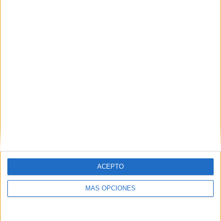
Buscar
¿TE GUSTA NUESTRO MATERIAL?
Introduce tu email para unirte a otros
80.859 suscriptores.
Dirección
de
email
Suscribir
ACEPTO
MÁS OPCIONES
SIGUE NUESTROS TABLEROS EN