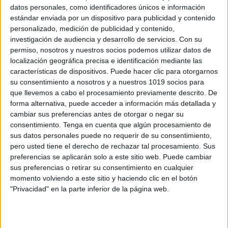
datos personales, como identificadores únicos e información
estándar enviada por un dispositivo para publicidad y contenido
personalizado, medición de publicidad y contenido,
investigación de audiencia y desarrollo de servicios.
Con su
Kit de emergencia en casa: todo lo que
permiso, nosotros y nuestros socios podemos utilizar datos de
necesitas para cualquier imprevisto
localización geográfica precisa e identificación mediante las
características de dispositivos. Puede hacer clic para otorgarnos
Publicado el 1 mayo, 2025
su consentimiento a nosotros y a nuestros 1019 socios para
El pasado lunes 28 de abril de 2025, España vivió un
que llevemos a cabo el procesamiento previamente descrito. De
apagón eléctrico masivo que paralizó durante horas
forma alternativa, puede acceder a información más detallada y
cambiar sus preferencias antes de otorgar o negar su
todo el país, afectando gravemente a los transportes,
consentimiento.
Tenga en cuenta que algún procesamiento de
las telecomunicaciones, los hospitales […]
sus datos personales puede no requerir de su consentimiento,
pero usted tiene el derecho de rechazar tal procesamiento. Sus
SEGUIR LEYENDO
preferencias se aplicarán solo a este sitio web. Puede cambiar
sus preferencias o retirar su consentimiento en cualquier
momento volviendo a este sitio y haciendo clic en el botón
"Privacidad" en la parte inferior de la página web.
Buscar