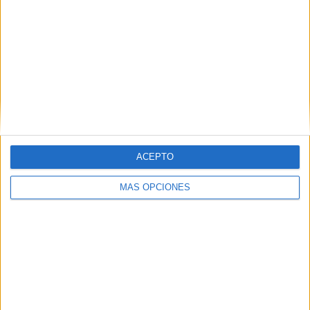
rutina de pensamiento de Robert Schwartz […]
SEGUIR LEYENDO
Buscar
ACEPTO
Buscar
MÁS OPCIONES
¿TE GUSTA NUESTRO MATERIAL?
Introduce tu email para unirte a otros
80.860 suscriptores.