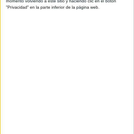
momento volviendo a este sitio y haciendo clic en el botón
"Privacidad" en la parte inferior de la página web.
COLECCIÓN DE FICHAS compara Y
contrasta categorizando con diagramas
de venn
Publicado el 3 octubre, 2014
Las destrezas de pensamiento son patrones sencillos
de pensamiento muy útiles para estructurar y analizar
la información.Con estas fichas vais a poder aplicar la