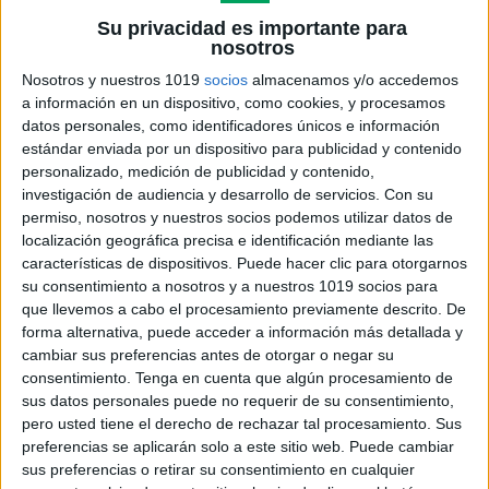
Su privacidad es importante para
nosotros
Nosotros y nuestros 1019
socios
almacenamos y/o accedemos
a información en un dispositivo, como cookies, y procesamos
Compara contrasta con divertidos
datos personales, como identificadores únicos e información
diagramas de venn en Infantil o
estándar enviada por un dispositivo para publicidad y contenido
preescolar
personalizado, medición de publicidad y contenido,
Publicado el 24 marzo, 2015
investigación de audiencia y desarrollo de servicios.
Con su
permiso, nosotros y nuestros socios podemos utilizar datos de
Las destrezas de pensamiento son patrones sencillos
localización geográfica precisa e identificación mediante las
de pensamiento muy útiles para estructurar y analizar
características de dispositivos. Puede hacer clic para otorgarnos
la información.Con estas fichas vais a poder aplicar la
su consentimiento a nosotros y a nuestros 1019 socios para
rutina de pensamiento de Robert Schwartz Compara
que llevemos a cabo el procesamiento previamente descrito. De
forma alternativa, puede acceder a información más detallada y
[…]
cambiar sus preferencias antes de otorgar o negar su
consentimiento.
Tenga en cuenta que algún procesamiento de
SEGUIR LEYENDO
sus datos personales puede no requerir de su consentimiento,
pero usted tiene el derecho de rechazar tal procesamiento. Sus
preferencias se aplicarán solo a este sitio web. Puede cambiar
sus preferencias o retirar su consentimiento en cualquier