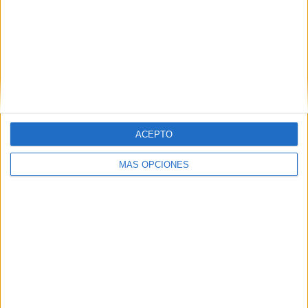
SEGUIR LEYENDO
Buscar
Buscar
ACEPTO
MÁS OPCIONES
¿TE GUSTA NUESTRO MATERIAL?
Introduce tu email para unirte a otros
80.862 suscriptores.
Dirección
de