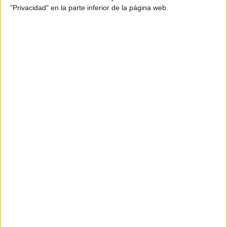
"Privacidad" en la parte inferior de la página web.
Destrezas de pensamiento Comparar
Contrastar con ejemplos y plantilla
Publicado el 18 octubre, 2013
¿Podemos enseñar a los alumnos a ser mejores
pensadores críticos y creativos? Hay destrezas de
pensamiento discernibles que podemos desarrollar
aprendiendo procedimientos de pensamiento
efectivos. Cuando nos involucramos en el […]