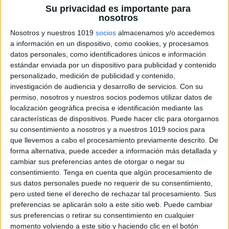
Su privacidad es importante para
nosotros
Nosotros y nuestros 1019
socios
almacenamos y/o accedemos
a información en un dispositivo, como cookies, y procesamos
datos personales, como identificadores únicos e información
Compara contrasta especial para primaria
estándar enviada por un dispositivo para publicidad y contenido
Publicado el 28 octubre, 2013
personalizado, medición de publicidad y contenido,
Os dejamos algunos compara contrasta ideal para
investigación de audiencia y desarrollo de servicios.
Con su
permiso, nosotros y nuestros socios podemos utilizar datos de
trabajar en infantil. PASO 1 Elige que 2 cosas quieres
localización geográfica precisa e identificación mediante las
comparar y contrastar. ENUMERA EN QUE COSAS
características de dispositivos. Puede hacer clic para otorgarnos
SE PARECEN : Ejemplo: Fútbol y […]
su consentimiento a nosotros y a nuestros 1019 socios para
que llevemos a cabo el procesamiento previamente descrito. De
SEGUIR LEYENDO
forma alternativa, puede acceder a información más detallada y
cambiar sus preferencias antes de otorgar o negar su
consentimiento.
Tenga en cuenta que algún procesamiento de
sus datos personales puede no requerir de su consentimiento,
pero usted tiene el derecho de rechazar tal procesamiento. Sus
preferencias se aplicarán solo a este sitio web. Puede cambiar
sus preferencias o retirar su consentimiento en cualquier
momento volviendo a este sitio y haciendo clic en el botón