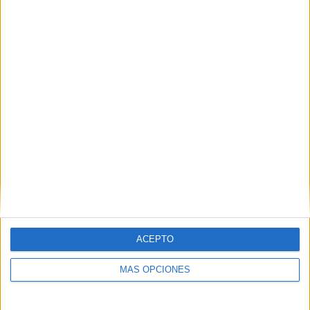
Buscar
¿TE GUSTA NUESTRO MATERIAL?
Introduce tu email para unirte a otros
80.868 suscriptores.
Dirección
de
email
Suscribir
ACEPTO
MÁS OPCIONES