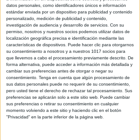
datos personales, como identificadores únicos e información
estándar enviada por un dispositivo para publicidad y contenido
personalizado, medición de publicidad y contenido,
investigación de audiencia y desarrollo de servicios.
Con su
permiso, nosotros y nuestros socios podemos utilizar datos de
Rúbricas de evaluación para Geografía e
localización geográfica precisa e identificación mediante las
Historia en ESO y Bachillerato
características de dispositivos. Puede hacer clic para otorgarnos
Publicado el 3 noviembre, 2025
su consentimiento a nosotros y a nuestros 1017 socios para
que llevemos a cabo el procesamiento previamente descrito. De
La enseñanza de Geografía e Historia debe ir más allá
forma alternativa, puede acceder a información más detallada y
de la memorización de datos, fomentando la
cambiar sus preferencias antes de otorgar o negar su
comprensión crítica del pasado y del espacio
consentimiento.
Tenga en cuenta que algún procesamiento de
geográfico, el análisis de fuentes y […]
sus datos personales puede no requerir de su consentimiento,
pero usted tiene el derecho de rechazar tal procesamiento. Sus
SEGUIR LEYENDO
preferencias se aplicarán solo a este sitio web. Puede cambiar
sus preferencias o retirar su consentimiento en cualquier
momento volviendo a este sitio y haciendo clic en el botón
"Privacidad" en la parte inferior de la página web.
Buscar