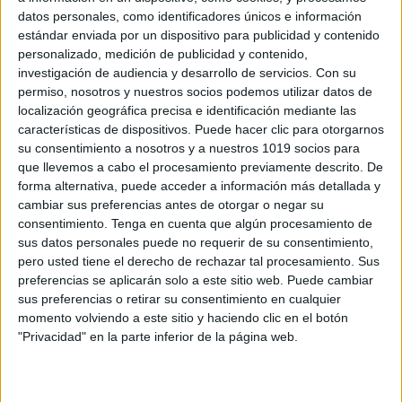
datos personales, como identificadores únicos e información
estándar enviada por un dispositivo para publicidad y contenido
personalizado, medición de publicidad y contenido,
investigación de audiencia y desarrollo de servicios.
Con su
Completo INFORME DE EVALUACIÓN ED.
permiso, nosotros y nuestros socios podemos utilizar datos de
INFANTIL
localización geográfica precisa e identificación mediante las
Publicado el 10 junio, 2026
características de dispositivos. Puede hacer clic para otorgarnos
su consentimiento a nosotros y a nuestros 1019 socios para
La evaluación en Educación Infantil constituye una
que llevemos a cabo el procesamiento previamente descrito. De
herramienta fundamental para conocer el desarrollo
forma alternativa, puede acceder a información más detallada y
integral de los niños y niñas, detectar fortalezas,
cambiar sus preferencias antes de otorgar o negar su
consentimiento.
Tenga en cuenta que algún procesamiento de
identificar posibles necesidades de apoyo y planificar
sus datos personales puede no requerir de su consentimiento,
actuaciones […]
pero usted tiene el derecho de rechazar tal procesamiento. Sus
preferencias se aplicarán solo a este sitio web. Puede cambiar
SEGUIR LEYENDO
sus preferencias o retirar su consentimiento en cualquier
momento volviendo a este sitio y haciendo clic en el botón
"Privacidad" en la parte inferior de la página web.