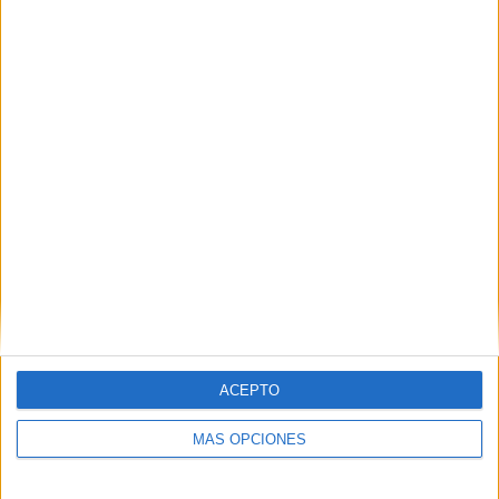
Buscar
Buscar
¿TE GUSTA NUESTRO MATERIAL?
Introduce tu email para unirte a otros
80.852 suscriptores.
Dirección
de
email
Suscribir
ACEPTO
MÁS OPCIONES