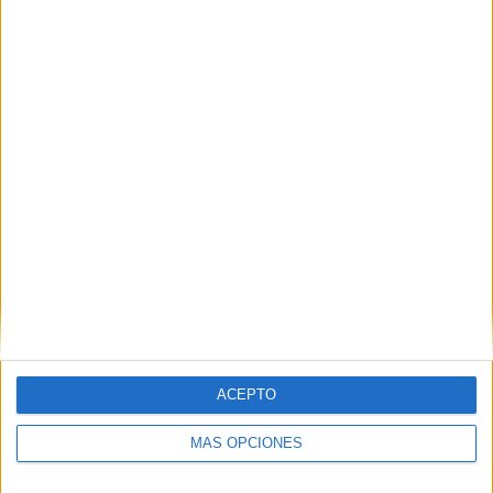
Buscar
Buscar
¿TE GUSTA NUESTRO MATERIAL?
Introduce tu email para unirte a otros
80.828 suscriptores.
Dirección
de
email
ACEPTO
Suscribir
MÁS OPCIONES