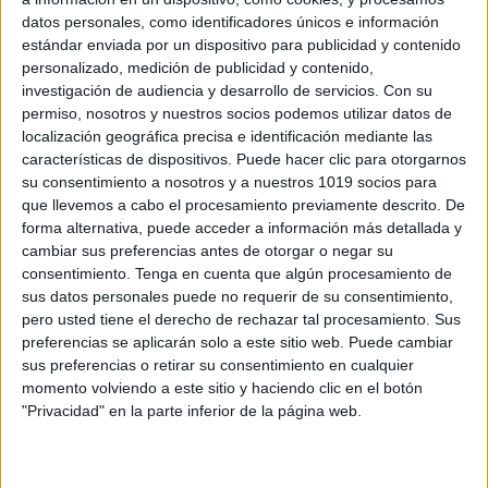
datos personales, como identificadores únicos e información
estándar enviada por un dispositivo para publicidad y contenido
personalizado, medición de publicidad y contenido,
investigación de audiencia y desarrollo de servicios.
Con su
permiso, nosotros y nuestros socios podemos utilizar datos de
HORARIO DE ESTUDIO DINOSAURIOS
localización geográfica precisa e identificación mediante las
PARA TUS ALUMNOS CURSO 2023-2024
características de dispositivos. Puede hacer clic para otorgarnos
Publicado el 12 agosto, 2023
su consentimiento a nosotros y a nuestros 1019 socios para
que llevemos a cabo el procesamiento previamente descrito. De
HORARIO DE ESTUDIO DINOSAURIOS PARA TUS
forma alternativa, puede acceder a información más detallada y
ALUMNOS La planificación efectiva de los estudios es
cambiar sus preferencias antes de otorgar o negar su
esencial para el éxito académico. ¿Qué tal si
consentimiento.
Tenga en cuenta que algún procesamiento de
combinamos la organización con la diversión?
sus datos personales puede no requerir de su consentimiento,
Presentamos el […]
pero usted tiene el derecho de rechazar tal procesamiento. Sus
preferencias se aplicarán solo a este sitio web. Puede cambiar
SEGUIR LEYENDO
sus preferencias o retirar su consentimiento en cualquier
momento volviendo a este sitio y haciendo clic en el botón
"Privacidad" en la parte inferior de la página web.