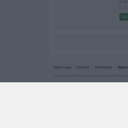
el le
[…]
SEG
Aviso Legal
Contacto
Publicidad
Volver
Copyright Orientacion Andujar. All Rights Rese