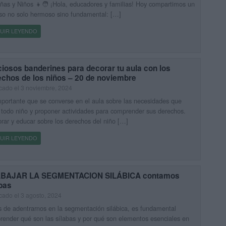
ñas y Niños 👧🧑 ¡Hola, educadores y familias! Hoy compartimos un
so no solo hermoso sino fundamental: […]
UIR LEYENDO
iosos banderines para decorar tu aula con los
echos de los niños – 20 de noviembre
cado el 3 noviembre, 2024
portante que se converse en el aula sobre las necesidades que
 todo niño y proponer actividades para comprender sus derechos.
rar y educar sobre los derechos del niño […]
UIR LEYENDO
BAJAR LA SEGMENTACION SILÁBICA contamos
bas
cado el 3 agosto, 2024
 de adentrarnos en la segmentación silábica, es fundamental
ender qué son las sílabas y por qué son elementos esenciales en