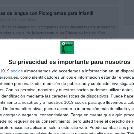
as de lengua con Pictogramas para infantil
cado el 18 mayo, 2026
 fichas de lengua con pictogramas están diseñadas para acompañar
rendizaje inicial de la lectoescritura en Educación Infantil. Son
iales claros, estructurados y muy visuales, ideales para trabajar el
UIR LEYENDO
Su privacidad es importante para nosotros
s 1019
socios
almacenamos y/o accedemos a información en un disposit
inas didácticas Métodos de Lectoescritura
sonales, como identificadores únicos e información estándar enviada 
cado el 13 mayo, 2026
ntenido personalizado, medición de publicidad y contenido, investigaci
os.
Con su permiso, nosotros y nuestros socios podemos utilizar datos 
áminas didácticas de métodos de lectoescritura son un recurso
identificación mediante las características de dispositivos. Puede hacer
scindible para comprender, comparar y aplicar los distintos
ntimiento a nosotros y a nuestros 1019 socios para que llevemos a ca
ues que existen para enseñar a leer y escribir en Infantil y […]
. De forma alternativa, puede acceder a información más detallada y 
UIR LEYENDO
e otorgar o negar su consentimiento.
Tenga en cuenta que algún proc
de no requerir de su consentimiento, pero usted tiene el derecho de r
referencias se aplicarán solo a este sitio web. Puede cambiar sus pref
alquier momento volviendo a este sitio y haciendo clic en el botón "Pri