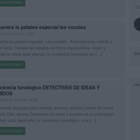
UIR LEYENDO
Dir
de
ema
entra la palabra especial las vocales
cado el 5 junio, 2026
ntra la palabra especial: Las vocales · Actividad para Infantil y
r Ciclo Trabajar las vocales de forma manipulativa, visual y
tida es clave para afianzar la conciencia fonológica en […]
SI
UIR LEYENDO
FA
ciencia fonológica DETECTIVES DE IDEAS Y
IDOS
cado el 19 mayo, 2026
terial completo para trabajar sonidos, sílabas y letras de forma
tida Este recurso Detectives de ideas y sonidos es un pack súper
eto para desarrollar la conciencia fonológica, una […]
UIR LEYENDO