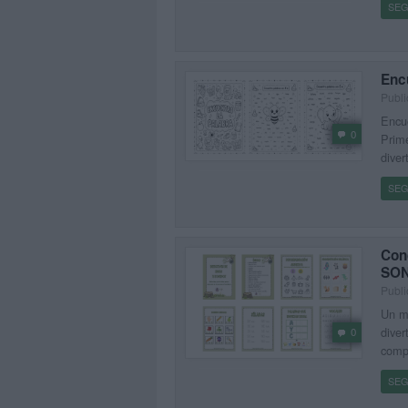
SEG
Encu
Publi
Encue
0
Prime
diver
SEG
Con
SON
Publi
Un ma
diver
0
compl
SEG