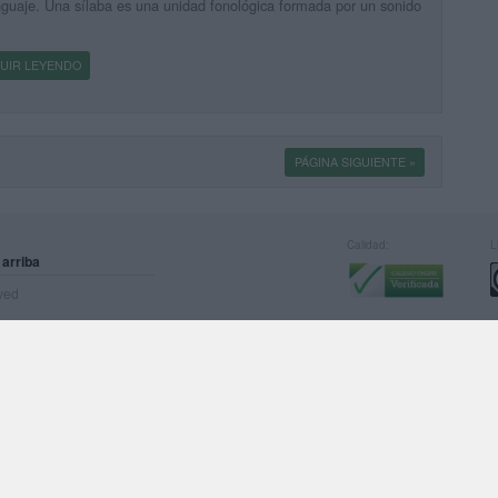
nguaje. Una sílaba es una unidad fonológica formada por un sonido
UIR LEYENDO
PÁGINA SIGUIENTE »
Calidad:
L
 arriba
rved