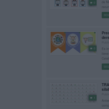
de Ni
0
recur
SEG
Prec
der
Publi
Es im
0
tiene
Celeb
SEG
TRA
sila
Publi
1
Antes
compr