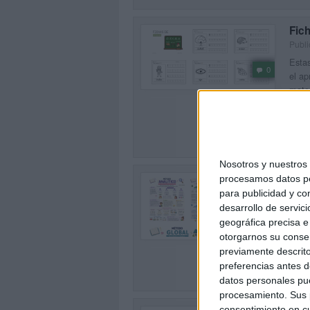
Fich
Publi
Estas
0
el ap
mater
[…]
SEG
Nosotros y nuestro
Lám
procesamos datos per
Publi
para publicidad y co
desarrollo de servici
Las l
0
geográfica precisa e 
impre
otorgarnos su conse
enfoq
previamente descrito
SEG
preferencias antes d
datos personales pue
procesamiento. Sus p
consentimiento en cu