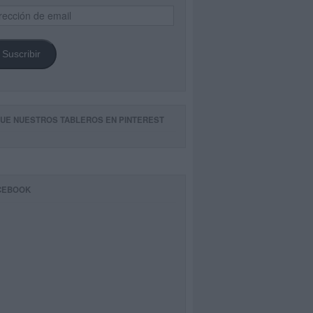
ección
il
Suscribir
GUE NUESTROS TABLEROS EN PINTEREST
CEBOOK