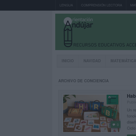
LENGUA
COMPRENSIÓN LECTORA
MA
INICIO
NAVIDAD
MATEMÁTIC
ARCHIVO DE CONCIENCIA
Hab
Publi
Un re
fonol
diseñ
0
Ciclo