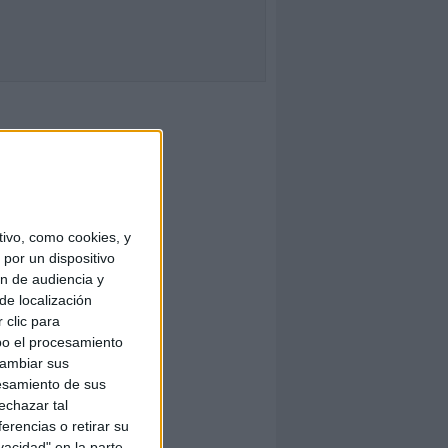
ivo, como cookies, y
por un dispositivo
ón de audiencia y
de localización
 clic para
bo el procesamiento
cambiar sus
esamiento de sus
echazar tal
erencias o retirar su
vacidad" en la parte