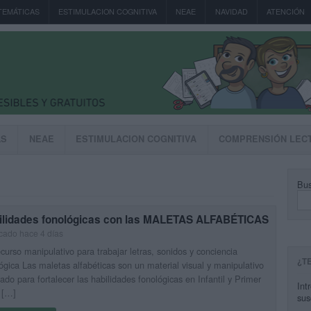
TEMÁTICAS
ESTIMULACION COGNITIVA
NEAE
NAVIDAD
ATENCIÓN
AS
NEAE
ESTIMULACION COGNITIVA
COMPRENSIÓN LEC
Bus
ilidades fonológicas con las MALETAS ALFABÉTICAS
cado hace 4 días
curso manipulativo para trabajar letras, sonidos y conciencia
¿T
ógica Las maletas alfabéticas son un material visual y manipulativo
ado para fortalecer las habilidades fonológicas en Infantil y Primer
Int
 […]
sus