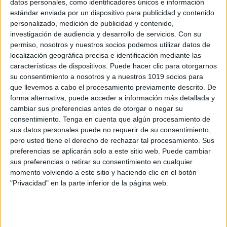
datos personales, como identificadores únicos e información
Láminas didácticas Métodos de
estándar enviada por un dispositivo para publicidad y contenido
Lectoescritura
personalizado, medición de publicidad y contenido,
investigación de audiencia y desarrollo de servicios.
Con su
Publicado el 13 mayo, 2026
permiso, nosotros y nuestros socios podemos utilizar datos de
Las láminas didácticas de métodos de lectoescritura
localización geográfica precisa e identificación mediante las
son un recurso imprescindible para comprender,
características de dispositivos. Puede hacer clic para otorgarnos
su consentimiento a nosotros y a nuestros 1019 socios para
comparar y aplicar los distintos enfoques que existen
que llevemos a cabo el procesamiento previamente descrito. De
para enseñar a leer y escribir en Infantil y […]
forma alternativa, puede acceder a información más detallada y
cambiar sus preferencias antes de otorgar o negar su
SEGUIR LEYENDO
consentimiento.
Tenga en cuenta que algún procesamiento de
sus datos personales puede no requerir de su consentimiento,
pero usted tiene el derecho de rechazar tal procesamiento. Sus
preferencias se aplicarán solo a este sitio web. Puede cambiar
sus preferencias o retirar su consentimiento en cualquier
momento volviendo a este sitio y haciendo clic en el botón
Buscar
"Privacidad" en la parte inferior de la página web.
Buscar