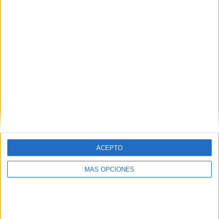
¿TE GUSTA NUESTRO MATERIAL?
Introduce tu email para unirte a otros
80.860 suscriptores.
Dirección
de
email
Suscribir
ACEPTO
MÁS OPCIONES
SIGUE NUESTROS TABLEROS EN
PINTEREST