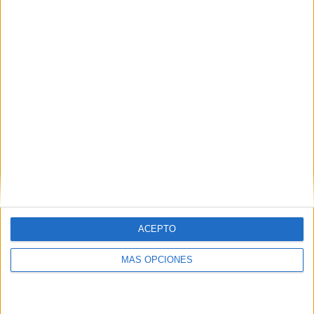
Buscar
¿TE GUSTA NUESTRO MATERIAL?
Introduce tu email para unirte a otros
80.870 suscriptores.
Dirección
de
email
Suscribir
ACEPTO
MÁS OPCIONES
SIGUE NUESTROS TABLEROS EN
PINTEREST