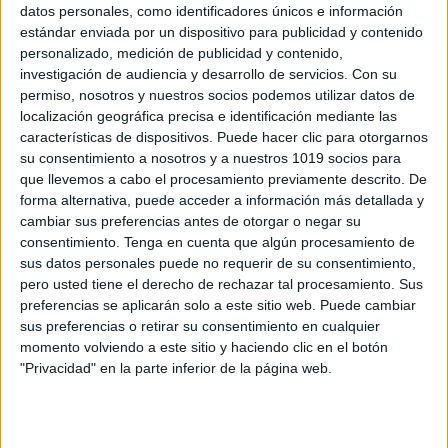
datos personales, como identificadores únicos e información
estándar enviada por un dispositivo para publicidad y contenido
personalizado, medición de publicidad y contenido,
CUADERNO DOCENTE curso 2026-2027
investigación de audiencia y desarrollo de servicios.
Con su
permiso, nosotros y nuestros socios podemos utilizar datos de
Publicado el 1 julio, 2026
localización geográfica precisa e identificación mediante las
🗓️💙 Cuaderno docente 2026-2027 Organización,
características de dispositivos. Puede hacer clic para otorgarnos
planificación y calma para todo el curso escolar El
su consentimiento a nosotros y a nuestros 1019 socios para
Cuaderno docente 2026-2027 de
que llevemos a cabo el procesamiento previamente descrito. De
forma alternativa, puede acceder a información más detallada y
@primersaprenentatges es una herramienta pensada
cambiar sus preferencias antes de otorgar o negar su
para acompañar a los maestros y maestras […]
consentimiento.
Tenga en cuenta que algún procesamiento de
sus datos personales puede no requerir de su consentimiento,
SEGUIR LEYENDO
pero usted tiene el derecho de rechazar tal procesamiento. Sus
preferencias se aplicarán solo a este sitio web. Puede cambiar
sus preferencias o retirar su consentimiento en cualquier
momento volviendo a este sitio y haciendo clic en el botón
"Privacidad" en la parte inferior de la página web.
Buscar