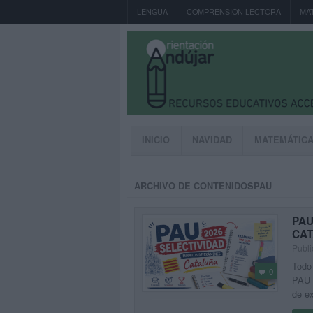
LENGUA
COMPRENSIÓN LECTORA
MA
INICIO
NAVIDAD
MATEMÁTIC
ARCHIVO DE CONTENIDOSPAU
PAU
CA
Publi
Todo 
0
PAU C
de ex