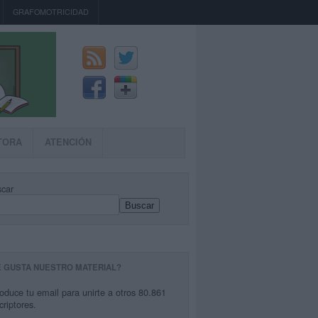
GRAFOMOTRICIDAD
TORA
ATENCIÓN
car
Buscar
E GUSTA NUESTRO MATERIAL?
roduce tu email para unirte a otros 80.861
criptores.