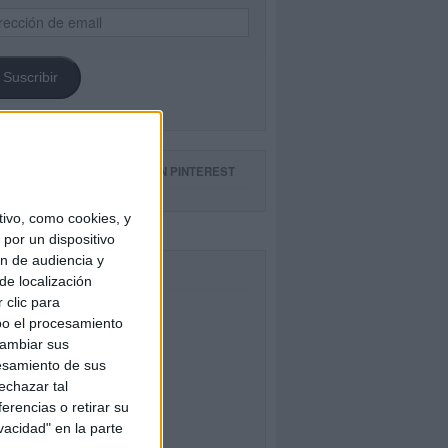
ección
il
Suscribir
GUE NUESTROS TABLEROS EN PINTEREST
ivo, como cookies, y
por un dispositivo
ón de audiencia y
CEBOOK
de localización
 clic para
bo el procesamiento
cambiar sus
esamiento de sus
echazar tal
erencias o retirar su
vacidad" en la parte