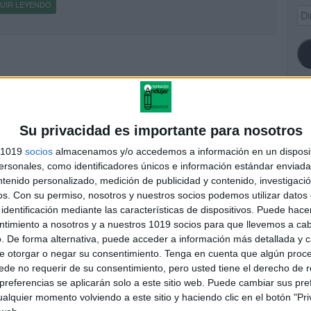
UIR LEYENDO
Dir
de
ema
SI
Su privacidad es importante para nosotros
s 1019
socios
almacenamos y/o accedemos a información en un disposit
sonales, como identificadores únicos e información estándar enviada 
ntenido personalizado, medición de publicidad y contenido, investigaci
FA
os.
Con su permiso, nosotros y nuestros socios podemos utilizar datos 
identificación mediante las características de dispositivos. Puede hacer
ntimiento a nosotros y a nuestros 1019 socios para que llevemos a ca
. De forma alternativa, puede acceder a información más detallada y 
e otorgar o negar su consentimiento.
Tenga en cuenta que algún proc
de no requerir de su consentimiento, pero usted tiene el derecho de r
referencias se aplicarán solo a este sitio web. Puede cambiar sus pref
alquier momento volviendo a este sitio y haciendo clic en el botón "Pri