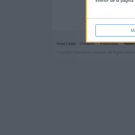
inferior de la página
M
Aviso Legal
Contacto
Publicidad
Volver
Copyright Orientacion Andujar. All Rights Rese