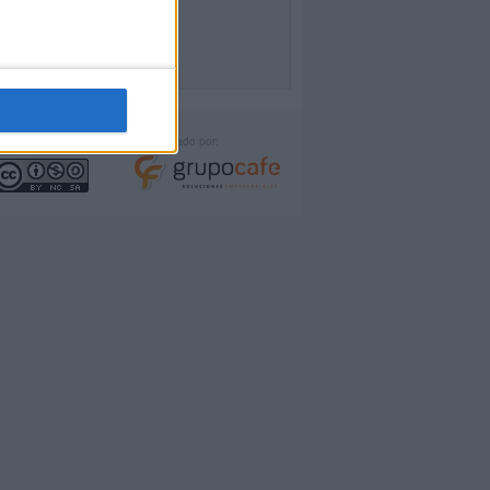
icencia:
Desarrollado por: