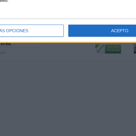
 web.
ÁS OPCIONES
ACEPTO
Calidad:
L
 arriba
rved