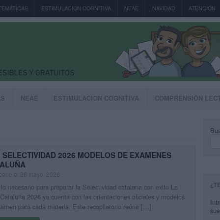
TEMÁTICAS
ESTIMULACION COGNITIVA
NEAE
NAVIDAD
ATENCIÓN
AS
NEAE
ESTIMULACION COGNITIVA
COMPRENSIÓN LEC
Bus
 SELECTIVIDAD 2026 MODELOS DE EXAMENES
TALUÑA
cado el 28 mayo, 2026
¿T
lo necesario para preparar la Selectividad catalana con éxito La
ataluña 2026 ya cuenta con las orientaciones oficiales y modelos
Int
amen para cada materia. Este recopilatorio reúne […]
sus