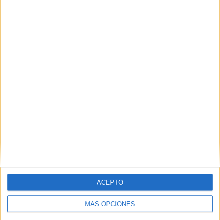
Buscar
Buscar
¿TE GUSTA NUESTRO MATERIAL?
Introduce tu email para unirte a otros
80.872 suscriptores.
Dirección
de
email
ACEPTO
Suscribir
MÁS OPCIONES