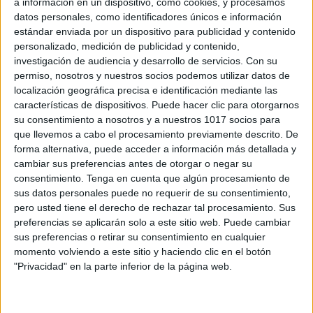
a información en un dispositivo, como cookies, y procesamos
datos personales, como identificadores únicos e información
estándar enviada por un dispositivo para publicidad y contenido
personalizado, medición de publicidad y contenido,
investigación de audiencia y desarrollo de servicios.
Con su
La constitución para niños segundo y
permiso, nosotros y nuestros socios podemos utilizar datos de
localización geográfica precisa e identificación mediante las
tercer ciclo primaria. Presentación y
características de dispositivos. Puede hacer clic para otorgarnos
actividades 2013
su consentimiento a nosotros y a nuestros 1017 socios para
Publicado el 26 noviembre, 2013
que llevemos a cabo el procesamiento previamente descrito. De
forma alternativa, puede acceder a información más detallada y
Continuamos con los matereiales que desde
cambiar sus preferencias antes de otorgar o negar su
Orientación Andújar os queremos proporcionar para
consentimiento.
Tenga en cuenta que algún procesamiento de
trabajar el día de la Constitución este año 2013 en
sus datos personales puede no requerir de su consentimiento,
vuestros colegios. Se trata de una presentación
pero usted tiene el derecho de rechazar tal procesamiento. Sus
totalmente […]
preferencias se aplicarán solo a este sitio web. Puede cambiar
sus preferencias o retirar su consentimiento en cualquier
SEGUIR LEYENDO
momento volviendo a este sitio y haciendo clic en el botón
"Privacidad" en la parte inferior de la página web.