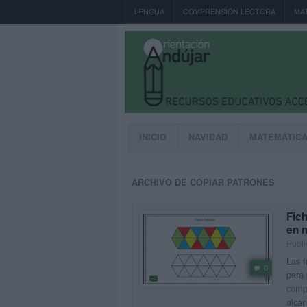
LENGUA
COMPRENSIÓN LECTORA
MA
INICIO
NAVIDAD
MATEMÁTIC
ARCHIVO DE COPIAR PATRONES
Fich
en 
Publi
Las f
0
para 
compo
alca