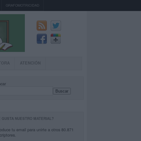
GRAFOMOTRICIDAD
TORA
ATENCIÓN
car
Buscar
E GUSTA NUESTRO MATERIAL?
roduce tu email para unirte a otros 80.871
criptores.