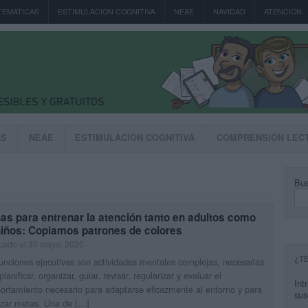
TEMÁTICAS
ESTIMULACION COGNITIVA
NEAE
NAVIDAD
ATENCIÓN
AS
NEAE
ESTIMULACION COGNITIVA
COMPRENSIÓN LEC
Bus
as para entrenar la atención tanto en adultos como
niños: Copiamos patrones de colores
cado el 30 mayo, 2020
¿T
unciones ejecutivas son actividades mentales complejas, necesarias
planificar, organizar, guiar, revisar, regularizar y evaluar el
Int
rtamiento necesario para adaptarse eficazmente al entorno y para
sus
nzar metas. Una de […]