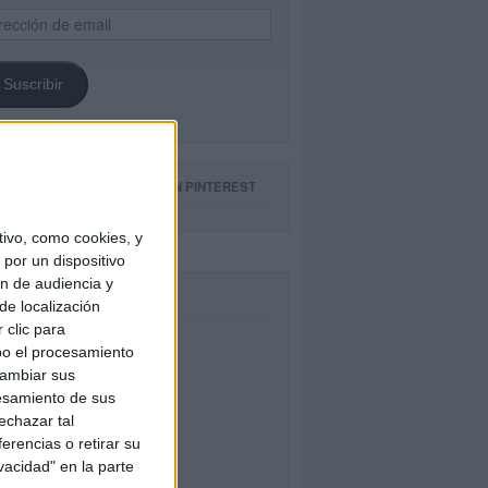
ección
il
Suscribir
GUE NUESTROS TABLEROS EN PINTEREST
ivo, como cookies, y
por un dispositivo
ón de audiencia y
CEBOOK
de localización
 clic para
bo el procesamiento
cambiar sus
esamiento de sus
echazar tal
erencias o retirar su
vacidad" en la parte