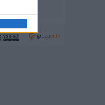
icencia:
Desarrollado por: