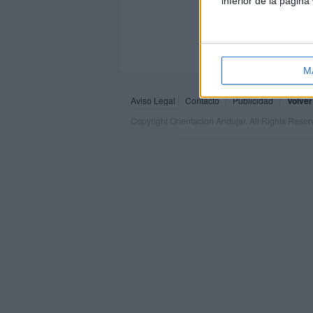
inferior de la página
M
Aviso Legal
Contacto
Publicidad
Volver
Copyright Orientacion Andujar. All Rights Rese