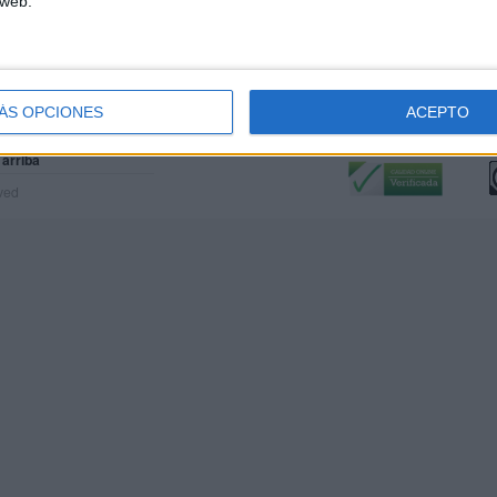
 web.
ÁS OPCIONES
ACEPTO
Calidad:
L
 arriba
rved