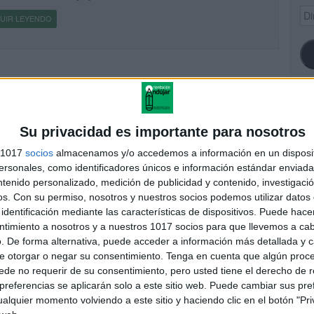
Dir
UIR LEYENDO
de
ema
SI
Su privacidad es importante para nosotros
s 1017
socios
almacenamos y/o accedemos a información en un disposit
sonales, como identificadores únicos e información estándar enviada 
ntenido personalizado, medición de publicidad y contenido, investigaci
FA
os.
Con su permiso, nosotros y nuestros socios podemos utilizar datos 
identificación mediante las características de dispositivos. Puede hacer
ntimiento a nosotros y a nuestros 1017 socios para que llevemos a ca
. De forma alternativa, puede acceder a información más detallada y 
e otorgar o negar su consentimiento.
Tenga en cuenta que algún proc
de no requerir de su consentimiento, pero usted tiene el derecho de r
referencias se aplicarán solo a este sitio web. Puede cambiar sus pref
alquier momento volviendo a este sitio y haciendo clic en el botón "Pri