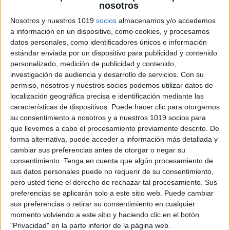
nosotros
Nosotros y nuestros 1019
socios
almacenamos y/o accedemos
SÚPER DOMINÓ DE FRACCIONES
a información en un dispositivo, como cookies, y procesamos
Publicado el 20 agosto, 2020
datos personales, como identificadores únicos e información
estándar enviada por un dispositivo para publicidad y contenido
Dominó de fracciones (versión corta): incluye 12 fichas
personalizado, medición de publicidad y contenido,
de dominó (sextos y octavos de pizza) más su
investigación de audiencia y desarrollo de servicios.
Con su
contraportada. Espero que a vuestros alumnos o hijos
permiso, nosotros y nuestros socios podemos utilizar datos de
no les entre hambre cuando […]
localización geográfica precisa e identificación mediante las
características de dispositivos. Puede hacer clic para otorgarnos
su consentimiento a nosotros y a nuestros 1019 socios para
SEGUIR LEYENDO
que llevemos a cabo el procesamiento previamente descrito. De
forma alternativa, puede acceder a información más detallada y
cambiar sus preferencias antes de otorgar o negar su
consentimiento.
Tenga en cuenta que algún procesamiento de
sus datos personales puede no requerir de su consentimiento,
pero usted tiene el derecho de rechazar tal procesamiento. Sus
preferencias se aplicarán solo a este sitio web. Puede cambiar
sus preferencias o retirar su consentimiento en cualquier
momento volviendo a este sitio y haciendo clic en el botón
"Privacidad" en la parte inferior de la página web.