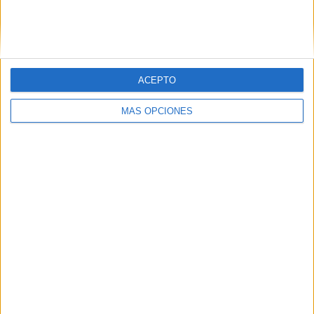
Buscar
ACEPTO
¿TE GUSTA NUESTRO MATERIAL?
MÁS OPCIONES
Introduce tu email para unirte a otros
80.860 suscriptores.
Dirección
de
email
Suscribir
SIGUE NUESTROS TABLEROS EN