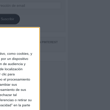
ección
il
Suscribir
GUE NUESTROS TABLEROS EN PINTEREST
ivo, como cookies, y
por un dispositivo
ón de audiencia y
CEBOOK
de localización
 clic para
bo el procesamiento
cambiar sus
esamiento de sus
echazar tal
erencias o retirar su
vacidad" en la parte