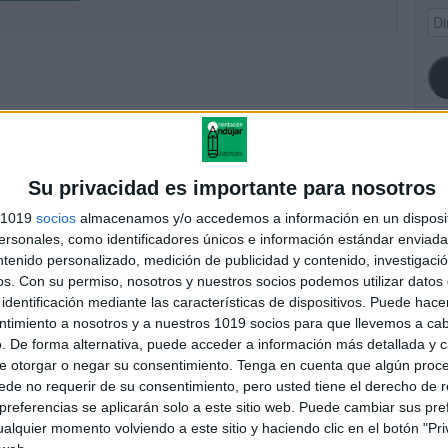
Dir
de
ema
SI
Su privacidad es importante para nosotros
s 1019
socios
almacenamos y/o accedemos a información en un disposit
sonales, como identificadores únicos e información estándar enviada 
ntenido personalizado, medición de publicidad y contenido, investigaci
FA
os.
Con su permiso, nosotros y nuestros socios podemos utilizar datos 
identificación mediante las características de dispositivos. Puede hacer
ntimiento a nosotros y a nuestros 1019 socios para que llevemos a ca
. De forma alternativa, puede acceder a información más detallada y 
e otorgar o negar su consentimiento.
Tenga en cuenta que algún proc
de no requerir de su consentimiento, pero usted tiene el derecho de r
referencias se aplicarán solo a este sitio web. Puede cambiar sus pref
alquier momento volviendo a este sitio y haciendo clic en el botón "Pri