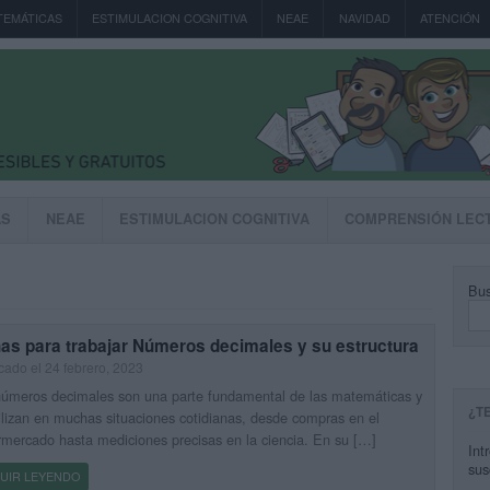
TEMÁTICAS
ESTIMULACION COGNITIVA
NEAE
NAVIDAD
ATENCIÓN
AS
NEAE
ESTIMULACION COGNITIVA
COMPRENSIÓN LEC
Bus
has para trabajar Números decimales y su estructura
cado el 24 febrero, 2023
números decimales son una parte fundamental de las matemáticas y
¿T
ilizan en muchas situaciones cotidianas, desde compras en el
mercado hasta mediciones precisas en la ciencia. En su […]
Int
sus
UIR LEYENDO