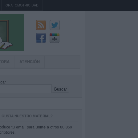
GRAFOMOTRICIDAD
TORA
ATENCIÓN
car
Buscar
E GUSTA NUESTRO MATERIAL?
roduce tu email para unirte a otros 80.859
criptores.