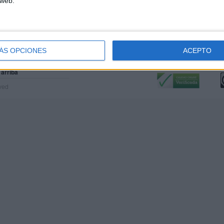
 web.
ÁS OPCIONES
ACEPTO
Calidad:
L
 arriba
rved