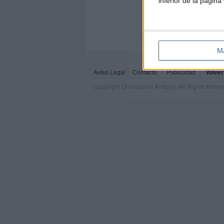
inferior de la página
M
Aviso Legal
Contacto
Publicidad
Volver
Copyright Orientacion Andujar. All Rights Rese