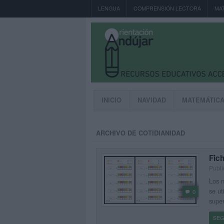
LENGUA
COMPRENSIÓN LECTORA
MA
INICIO
NAVIDAD
MATEMÁTIC
ARCHIVO DE COTIDIANIDAD
Fic
Publi
Los 
se ut
0
super
SEG