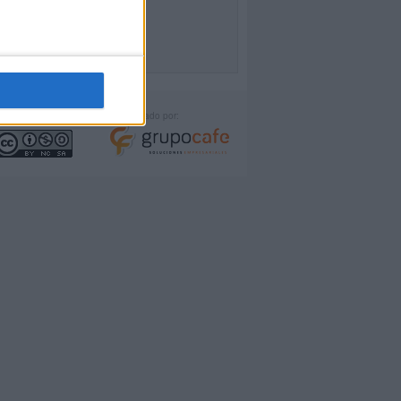
icencia:
Desarrollado por: