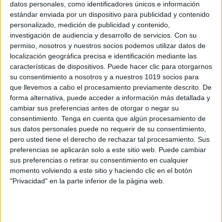
datos personales, como identificadores únicos e información
estándar enviada por un dispositivo para publicidad y contenido
Organizador gráfico para la creación de
personalizado, medición de publicidad y contenido,
investigación de audiencia y desarrollo de servicios.
Con su
problemas.
permiso, nosotros y nuestros socios podemos utilizar datos de
Publicado el 15 junio, 2023
localización geográfica precisa e identificación mediante las
¡Hola a todos los seguidores de Orientación Andújar!
características de dispositivos. Puede hacer clic para otorgarnos
su consentimiento a nosotros y a nuestros 1019 socios para
Hoy tengo el gusto de presentarles un nuevo recurso
que llevemos a cabo el procesamiento previamente descrito. De
educativo que seguramente les encantará. Se trata de
forma alternativa, puede acceder a información más detallada y
un Organizador Gráfico especialmente diseñado […]
cambiar sus preferencias antes de otorgar o negar su
consentimiento.
Tenga en cuenta que algún procesamiento de
SEGUIR LEYENDO
sus datos personales puede no requerir de su consentimiento,
pero usted tiene el derecho de rechazar tal procesamiento. Sus
preferencias se aplicarán solo a este sitio web. Puede cambiar
sus preferencias o retirar su consentimiento en cualquier
momento volviendo a este sitio y haciendo clic en el botón
"Privacidad" en la parte inferior de la página web.
Buscar
Buscar