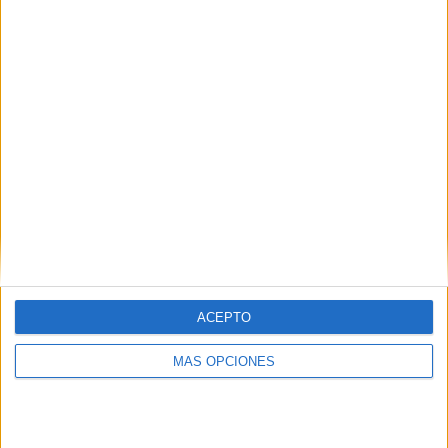
¿TE GUSTA NUESTRO MATERIAL?
Introduce tu email para unirte a otros
80.869 suscriptores.
Dirección
de
email
Suscribir
ACEPTO
MÁS OPCIONES
SIGUE NUESTROS TABLEROS EN
PINTEREST