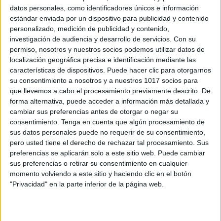
datos personales, como identificadores únicos e información
estándar enviada por un dispositivo para publicidad y contenido
personalizado, medición de publicidad y contenido,
BONITO CUADERNO PARA COLOREAR
investigación de audiencia y desarrollo de servicios.
Con su
permiso, nosotros y nuestros socios podemos utilizar datos de
ANIMALES
localización geográfica precisa e identificación mediante las
Publicado el 3 marzo, 2025
características de dispositivos. Puede hacer clic para otorgarnos
Colorear es una actividad divertida que ayuda a los
su consentimiento a nosotros y a nuestros 1017 socios para
que llevemos a cabo el procesamiento previamente descrito. De
niños a desarrollar su creatividad, concentración y
forma alternativa, puede acceder a información más detallada y
motricidad fina. Este bonito cuaderno para colorear
cambiar sus preferencias antes de otorgar o negar su
animales incluye ilustraciones de distintos hábitats
consentimiento.
Tenga en cuenta que algún procesamiento de
para […]
sus datos personales puede no requerir de su consentimiento,
pero usted tiene el derecho de rechazar tal procesamiento. Sus
SEGUIR LEYENDO
preferencias se aplicarán solo a este sitio web. Puede cambiar
sus preferencias o retirar su consentimiento en cualquier
momento volviendo a este sitio y haciendo clic en el botón
"Privacidad" en la parte inferior de la página web.
Buscar