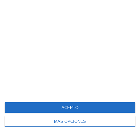
Buscar
¿TE GUSTA NUESTRO MATERIAL?
Introduce tu email para unirte a otros
80.867 suscriptores.
Dirección
de
email
Suscribir
ACEPTO
MÁS OPCIONES