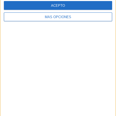
todos ustedes una nueva herramienta para trabajar la
ACEPTO
comprensión lectora: nuestras fichas de completar
palabras en oraciones. […]
MÁS OPCIONES
SEGUIR LEYENDO
Buscar
Buscar
¿TE GUSTA NUESTRO MATERIAL?
Introduce tu email para unirte a otros