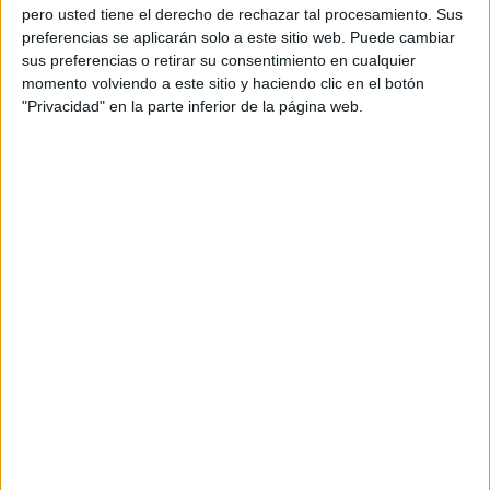
pero usted tiene el derecho de rechazar tal procesamiento. Sus
preferencias se aplicarán solo a este sitio web. Puede cambiar
sus preferencias o retirar su consentimiento en cualquier
momento volviendo a este sitio y haciendo clic en el botón
"Privacidad" en la parte inferior de la página web.
ESTIMULACIÓN COGNITIVA ATENCIÓN Y
PERCEPCIÓN VISUAL
Publicado el 27 junio, 2023
¡Bienvenidos a Orientación Andújar! En esta ocasión,
les traigo un nuevo recurso educativo enfocado en la
estimulación cognitiva. En específico, nos centraremos
en el desarrollo de la atención y la […]
SEGUIR LEYENDO