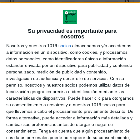
Su privacidad es importante para
Funciones ejecutivas trabajamos la
nosotros
PERCEPCIÓN VISUAL
Nosotros y nuestros 1019
socios
almacenamos y/o accedemos
Publicado el 15 agosto, 2025
a información en un dispositivo, como cookies, y procesamos
¡Bienvenidos a Orientación Andújar! En esta ocasión,
datos personales, como identificadores únicos e información
estándar enviada por un dispositivo para publicidad y contenido
les traigo un nuevo recurso educativo enfocado en la
personalizado, medición de publicidad y contenido,
estimulación cognitiva. En específico, nos centraremos
investigación de audiencia y desarrollo de servicios.
Con su
en el desarrollo de la atención y la […]
permiso, nosotros y nuestros socios podemos utilizar datos de
localización geográfica precisa e identificación mediante las
SEGUIR LEYENDO
características de dispositivos. Puede hacer clic para otorgarnos
su consentimiento a nosotros y a nuestros 1019 socios para
que llevemos a cabo el procesamiento previamente descrito. De
forma alternativa, puede acceder a información más detallada y
cambiar sus preferencias antes de otorgar o negar su
consentimiento.
Tenga en cuenta que algún procesamiento de
sus datos personales puede no requerir de su consentimiento,