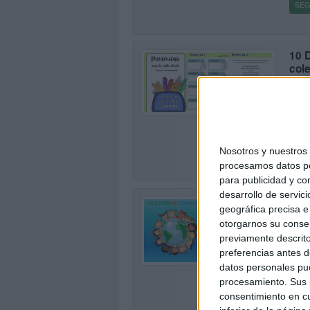
SEG
10 D
col
Publi
0
Ya no
eso 
súper
Nosotros y nuestro
SEG
procesamos datos per
para publicidad y co
desarrollo de servici
INI
geográfica precisa e 
inte
otorgarnos su conse
Publi
previamente descrito
0
Nueve
preferencias antes d
neces
datos personales pue
perte
procesamiento. Sus p
multi
consentimiento en cu