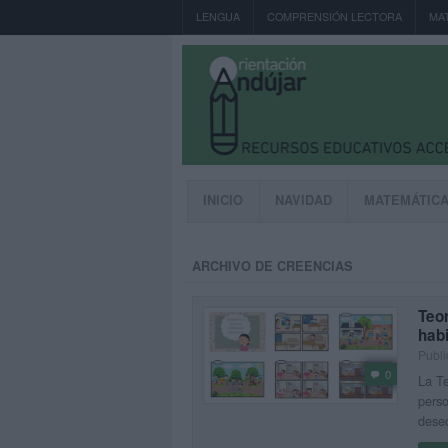
LENGUA
COMPRENSIÓN LECTORA
MA
INICIO
NAVIDAD
MATEMÁTIC
ARCHIVO DE CREENCIAS
Teor
habi
Publi
0
La Te
pers
deseo