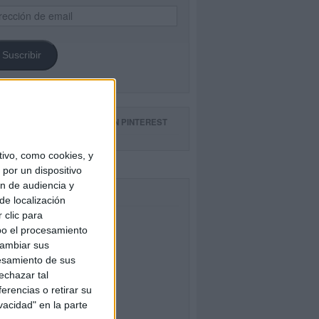
ección
il
Suscribir
GUE NUESTROS TABLEROS EN PINTEREST
ivo, como cookies, y
por un dispositivo
ón de audiencia y
CEBOOK
de localización
 clic para
bo el procesamiento
cambiar sus
esamiento de sus
echazar tal
erencias o retirar su
vacidad" en la parte