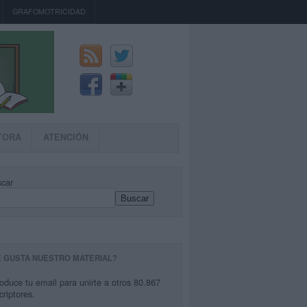
GRAFOMOTRICIDAD
TORA
ATENCIÓN
car
Buscar
E GUSTA NUESTRO MATERIAL?
roduce tu email para unirte a otros 80.867
criptores.