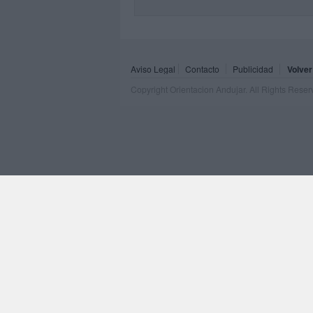
Aviso Legal
Contacto
Publicidad
Volver
Copyright Orientacion Andujar. All Rights Rese