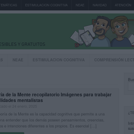
TEMÁTICAS
ESTIMULACION COGNITIVA
NEAE
NAVIDAD
ATENCIÓN
AS
NEAE
ESTIMULACION COGNITIVA
COMPRENSIÓN LEC
Bus
ía de la Mente recopilatorio Imágenes para trabajar
lidades mentalistas
cado el 24 enero, 2025
¿T
oría de la Mente es la capacidad cognitiva que permite a una
ona entender que los demás poseen pensamientos, creencias,
Int
s e intenciones diferentes a los propios. Es esencial […]
sus