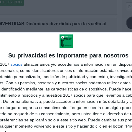
UIR LEYENDO
Dir
de
ema
IVERTIDAS Dinámicas divertidas para la vuelta al
e
cado el 6 septiembre, 2024
 queda nada para enfrentarnos al primer día, y sucesivos… es por
que @orientacionandujar y @derechoavolar yo os traemos este
SI
 recurso para que tengáis alguna actividad sencilla para estos […]
Su privacidad es importante para nosotros
s 1017
socios
almacenamos y/o accedemos a información en un disposit
UIR LEYENDO
sonales, como identificadores únicos e información estándar enviada 
ntenido personalizado, medición de publicidad y contenido, investigaci
FA
os.
Con su permiso, nosotros y nuestros socios podemos utilizar datos 
CIO DE CURSO colección de dinámicas para la
identificación mediante las características de dispositivos. Puede hacer
rculturalidad
ntimiento a nosotros y a nuestros 1017 socios para que llevemos a ca
cado el 13 septiembre, 2023
. De forma alternativa, puede acceder a información más detallada y 
 dinámicas para el entrenamiento de habilidades y actitudes
e otorgar o negar su consentimiento.
Tenga en cuenta que algún proc
arias para la interculturalidad en formaciones presenciales,
de no requerir de su consentimiento, pero usted tiene el derecho de r
necientes al material didáctico “Movimientos migratorios y
referencias se aplicarán solo a este sitio web. Puede cambiar sus pref
culturalidad“ La interculturalidad en las clases de […]
alquier momento volviendo a este sitio y haciendo clic en el botón "Pri