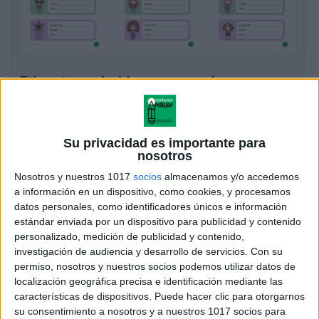
Etiquetas coloridas para cuadernos con
los personajes de Stranger Things
Publicado el 30 enero, 2026
Organizar los cuadernos de cada asignatura puede
Su privacidad es importante para
convertirse en una actividad divertida y motivadora con
nosotros
nuestra colección de etiquetas coloridas. Cada alumno
Nosotros y nuestros 1017
socios
almacenamos y/o accedemos
podrá pegar estas etiquetas en sus cuadernos para
a información en un dispositivo, como cookies, y procesamos
datos personales, como identificadores únicos e información
[…]
estándar enviada por un dispositivo para publicidad y contenido
personalizado, medición de publicidad y contenido,
SEGUIR LEYENDO
investigación de audiencia y desarrollo de servicios.
Con su
permiso, nosotros y nuestros socios podemos utilizar datos de
localización geográfica precisa e identificación mediante las
características de dispositivos. Puede hacer clic para otorgarnos
su consentimiento a nosotros y a nuestros 1017 socios para