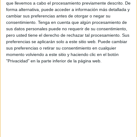
que llevemos a cabo el procesamiento previamente descrito. De
forma alternativa, puede acceder a información más detallada y
cambiar sus preferencias antes de otorgar o negar su
consentimiento.
Tenga en cuenta que algún procesamiento de
sus datos personales puede no requerir de su consentimiento,
pero usted tiene el derecho de rechazar tal procesamiento. Sus
preferencias se aplicarán solo a este sitio web. Puede cambiar
Etiquetas para cuadernos de las
sus preferencias o retirar su consentimiento en cualquier
Guerreras K-Pop
momento volviendo a este sitio y haciendo clic en el botón
"Privacidad" en la parte inferior de la página web.
Publicado el 15 enero, 2026
Los pequeños detalles también hacen del aula un
lugar especial. Por eso, hoy quiero compartir unas
etiquetas para poner el nombre, diseñadas con un
estilo bonito y actual, protagonizadas por […]
SEGUIR LEYENDO