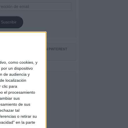
ección
il
Suscribir
GUE NUESTROS TABLEROS EN PINTEREST
ivo, como cookies, y
por un dispositivo
ón de audiencia y
CEBOOK
de localización
 clic para
bo el procesamiento
cambiar sus
esamiento de sus
echazar tal
erencias o retirar su
vacidad" en la parte