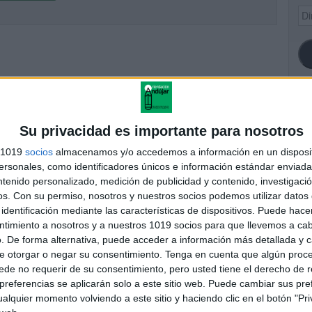
Dir
de
ema
SI
Su privacidad es importante para nosotros
s 1019
socios
almacenamos y/o accedemos a información en un disposit
sonales, como identificadores únicos e información estándar enviada 
ntenido personalizado, medición de publicidad y contenido, investigaci
FA
os.
Con su permiso, nosotros y nuestros socios podemos utilizar datos 
identificación mediante las características de dispositivos. Puede hacer
ntimiento a nosotros y a nuestros 1019 socios para que llevemos a ca
. De forma alternativa, puede acceder a información más detallada y 
e otorgar o negar su consentimiento.
Tenga en cuenta que algún proc
de no requerir de su consentimiento, pero usted tiene el derecho de r
referencias se aplicarán solo a este sitio web. Puede cambiar sus pref
alquier momento volviendo a este sitio y haciendo clic en el botón "Pri