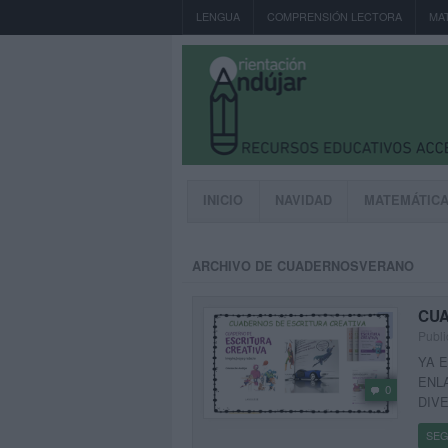
LENGUA
COMPRENSIÓN LECTORA
MA
INICIO
NAVIDAD
MATEMÁTIC
ARCHIVO DE CUADERNOSVERANO
CUA
Publi
YA 
ENL
0
DIV
SEG