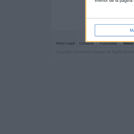
inferior de la página
M
Aviso Legal
Contacto
Publicidad
Volver
Copyright Orientacion Andujar. All Rights Rese