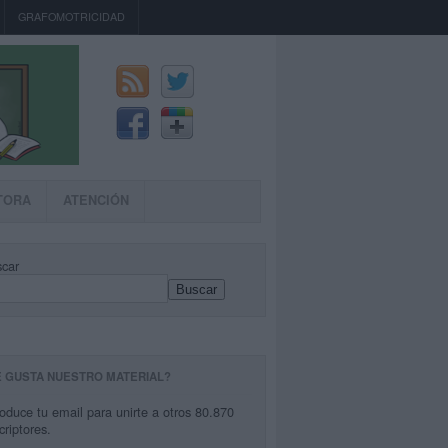
GRAFOMOTRICIDAD
TORA
ATENCIÓN
car
Buscar
E GUSTA NUESTRO MATERIAL?
roduce tu email para unirte a otros 80.870
criptores.