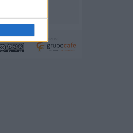
icencia:
Desarrollado por: