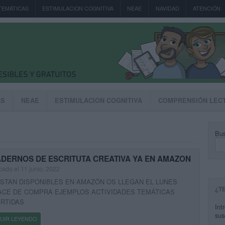
TEMÁTICAS
ESTIMULACION COGNITIVA
NEAE
NAVIDAD
ATENCIÓN
AS
NEAE
ESTIMULACION COGNITIVA
COMPRENSIÓN LEC
Bus
DERNOS DE ESCRITUTA CREATIVA YA EN AMAZON
cado el 11 junio, 2022
ESTAN DISPONIBLES EN AMAZÓN OS LLEGAN EL LUNES
¿T
ACE DE COMPRA EJEMPLOS ACTIVIDADES TEMÁTICAS
ERTIDAS
Int
sus
UIR LEYENDO