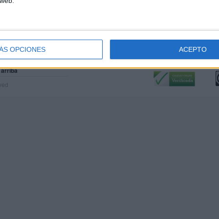
 web.
ÁS OPCIONES
ACEPTO
Calidad:
L
 arriba
rved