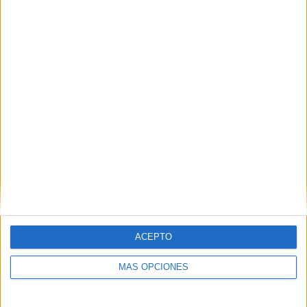
Buscar
¿TE GUSTA NUESTRO MATERIAL?
Introduce tu email para unirte a otros
80.842 suscriptores.
Dirección
de
email
Suscribir
ACEPTO
MÁS OPCIONES