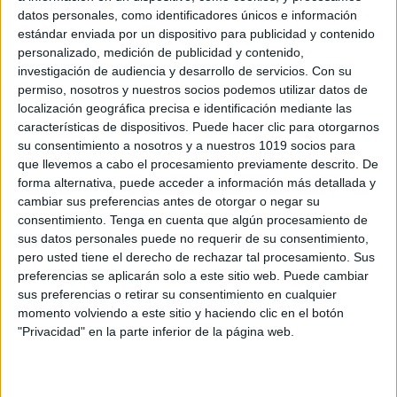
datos personales, como identificadores únicos e información
estándar enviada por un dispositivo para publicidad y contenido
personalizado, medición de publicidad y contenido,
investigación de audiencia y desarrollo de servicios.
Con su
permiso, nosotros y nuestros socios podemos utilizar datos de
TARJETAS ESTRUCTURAS SIMPLES
localización geográfica precisa e identificación mediante las
COOPERATIVAS
características de dispositivos. Puede hacer clic para otorgarnos
Publicado el 24 mayo, 2023
su consentimiento a nosotros y a nuestros 1019 socios para
que llevemos a cabo el procesamiento previamente descrito. De
Las tarjetas de estructuras simples cooperativas son
forma alternativa, puede acceder a información más detallada y
una herramienta útil en el aula para fomentar la
cambiar sus preferencias antes de otorgar o negar su
cooperación y el trabajo en equipo entre los
consentimiento.
Tenga en cuenta que algún procesamiento de
estudiantes. La estructura de estas tarjetas […]
sus datos personales puede no requerir de su consentimiento,
pero usted tiene el derecho de rechazar tal procesamiento. Sus
SEGUIR LEYENDO
preferencias se aplicarán solo a este sitio web. Puede cambiar
sus preferencias o retirar su consentimiento en cualquier
momento volviendo a este sitio y haciendo clic en el botón
"Privacidad" en la parte inferior de la página web.
Buscar