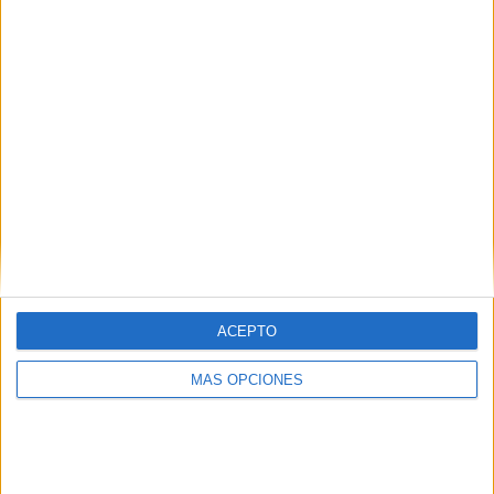
libre y gratuitamente, […]
SEGUIR LEYENDO
ACEPTO
MÁS OPCIONES