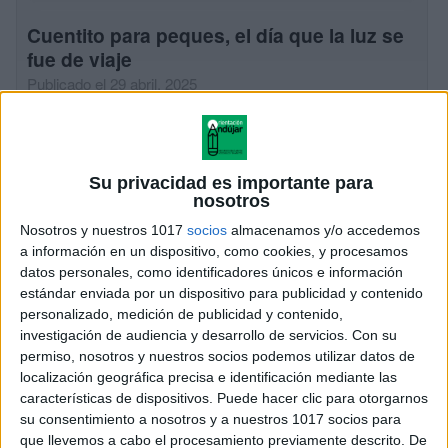
Cuentito para peques, el día que la luz se
fue de viaje
Publicado el 29 abril, 2025
A través de un lenguaje sencillo, tierno y lleno de
valores, este cuento corto nos invita a reflexionar junto
a los más pequeños sobre la importancia de disfrutar
Su privacidad es importante para
del presente, […]
nosotros
Nosotros y nuestros 1017
socios
almacenamos y/o accedemos
SEGUIR LEYENDO
a información en un dispositivo, como cookies, y procesamos
datos personales, como identificadores únicos e información
estándar enviada por un dispositivo para publicidad y contenido
personalizado, medición de publicidad y contenido,
investigación de audiencia y desarrollo de servicios.
Con su
permiso, nosotros y nuestros socios podemos utilizar datos de
localización geográfica precisa e identificación mediante las
características de dispositivos. Puede hacer clic para otorgarnos
su consentimiento a nosotros y a nuestros 1017 socios para
que llevemos a cabo el procesamiento previamente descrito. De