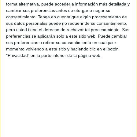
forma alternativa, puede acceder a información más detallada y
cambiar sus preferencias antes de otorgar o negar su
consentimiento.
Tenga en cuenta que algún procesamiento de
sus datos personales puede no requerir de su consentimiento,
pero usted tiene el derecho de rechazar tal procesamiento. Sus
preferencias se aplicarán solo a este sitio web. Puede cambiar
sus preferencias o retirar su consentimiento en cualquier
momento volviendo a este sitio y haciendo clic en el botón
Comprensión Lectora con Cuentos
"Privacidad" en la parte inferior de la página web.
Infantiles La bella durmiente del bosque
Publicado el 25 diciembre, 2013
Os dejamos esta nueva entrega de cuentos infantiles
que hemos sacado de la La Biblioteca Digital del ILCE
es un portal que contribuye a la cultura ofreciendo,
libre y gratuitamente, […]
SEGUIR LEYENDO