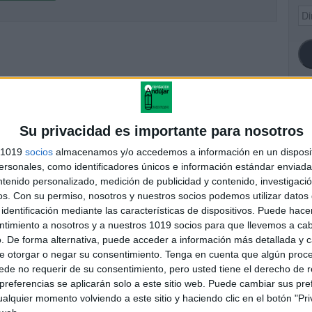
Dir
de
ema
SI
Su privacidad es importante para nosotros
s 1019
socios
almacenamos y/o accedemos a información en un disposit
sonales, como identificadores únicos e información estándar enviada 
ntenido personalizado, medición de publicidad y contenido, investigaci
FA
os.
Con su permiso, nosotros y nuestros socios podemos utilizar datos 
identificación mediante las características de dispositivos. Puede hacer
ntimiento a nosotros y a nuestros 1019 socios para que llevemos a ca
. De forma alternativa, puede acceder a información más detallada y 
e otorgar o negar su consentimiento.
Tenga en cuenta que algún proc
de no requerir de su consentimiento, pero usted tiene el derecho de r
referencias se aplicarán solo a este sitio web. Puede cambiar sus pref
alquier momento volviendo a este sitio y haciendo clic en el botón "Pri