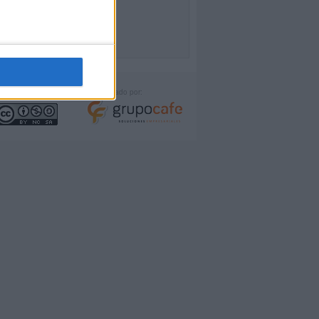
icencia:
Desarrollado por: