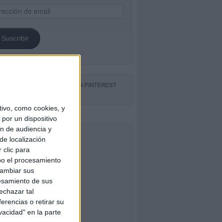
ección
il
Suscribir
GUE NUESTROS TABLEROS EN PINTEREST
ivo, como cookies, y
por un dispositivo
ón de audiencia y
CEBOOK
de localización
 clic para
bo el procesamiento
cambiar sus
esamiento de sus
echazar tal
erencias o retirar su
vacidad" en la parte