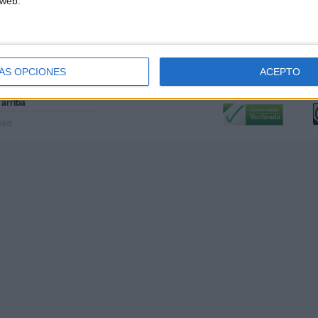
 web.
ÁS OPCIONES
ACEPTO
Calidad:
L
 arriba
rved