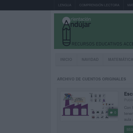
LENGUA
COMPRENSIÓN LECTORA
MA
INICIO
NAVIDAD
MATEMÁTIC
ARCHIVO DE CUENTOS ORIGINALES
Esc
Publi
Con l
0
tenem
aula 
SEG