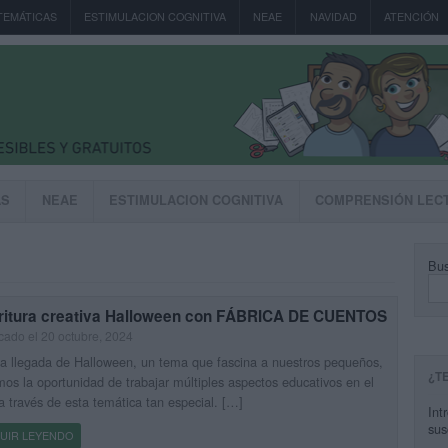
TEMÁTICAS
ESTIMULACION COGNITIVA
NEAE
NAVIDAD
ATENCIÓN
AS
NEAE
ESTIMULACION COGNITIVA
COMPRENSIÓN LEC
Bus
ritura creativa Halloween con FÁBRICA DE CUENTOS
cado el 20 octubre, 2024
a llegada de Halloween, un tema que fascina a nuestros pequeños,
¿T
os la oportunidad de trabajar múltiples aspectos educativos en el
a través de esta temática tan especial. […]
Int
sus
UIR LEYENDO