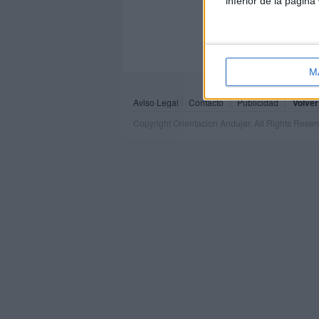
inferior de la página
M
Aviso Legal
Contacto
Publicidad
Volver
Copyright Orientacion Andujar. All Rights Rese