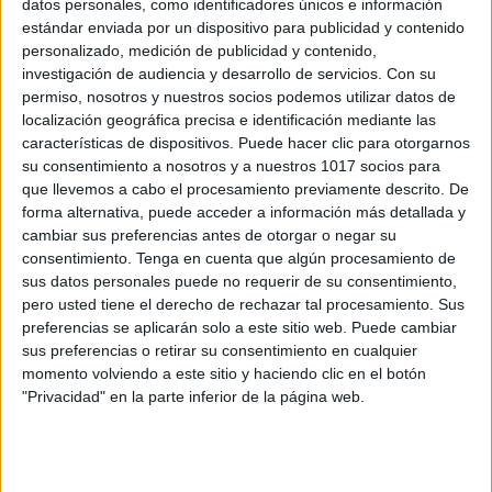
REFERENTES DIDÁCTICOS DE CUERPOS
datos personales, como identificadores únicos e información
GEOMETRICOS 3D
estándar enviada por un dispositivo para publicidad y contenido
personalizado, medición de publicidad y contenido,
Publicado el 25 febrero, 2024
investigación de audiencia y desarrollo de servicios.
Con su
Los cuerpos geométricos 3D son una parte
permiso, nosotros y nuestros socios podemos utilizar datos de
fundamental del aprendizaje matemático en todas las
localización geográfica precisa e identificación mediante las
características de dispositivos. Puede hacer clic para otorgarnos
etapas educativas. A través de la exploración de estas
su consentimiento a nosotros y a nuestros 1017 socios para
formas, los estudiantes pueden comprender mejor el
que llevemos a cabo el procesamiento previamente descrito. De
[…]
forma alternativa, puede acceder a información más detallada y
cambiar sus preferencias antes de otorgar o negar su
SEGUIR LEYENDO
consentimiento.
Tenga en cuenta que algún procesamiento de
sus datos personales puede no requerir de su consentimiento,
pero usted tiene el derecho de rechazar tal procesamiento. Sus
preferencias se aplicarán solo a este sitio web. Puede cambiar
sus preferencias o retirar su consentimiento en cualquier
momento volviendo a este sitio y haciendo clic en el botón
Buscar
"Privacidad" en la parte inferior de la página web.
Buscar