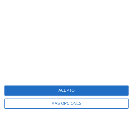
¿TE GUSTA NUESTRO MATERIAL?
Introduce tu email para unirte a otros
80.867 suscriptores.
Dirección
de
email
Suscribir
ACEPTO
MÁS OPCIONES
SIGUE NUESTROS TABLEROS EN
PINTEREST