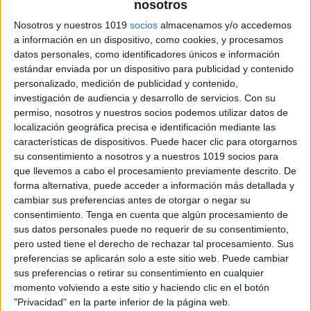
nosotros
Cuestionario de Evaluación Inicial para PT
Nosotros y nuestros 1019
socios
almacenamos y/o accedemos
de de 7 a 12 años
a información en un dispositivo, como cookies, y procesamos
Publicado el 13 septiembre, 2025
datos personales, como identificadores únicos e información
Hoy compartimos un cuestionario de evaluación inicial
estándar enviada por un dispositivo para publicidad y contenido
personalizado, medición de publicidad y contenido,
para alumnado con PT (Pedagogía Terapéutica) de 7 a
investigación de audiencia y desarrollo de servicios.
Con su
12 años. Este material está diseñado para facilitar al
permiso, nosotros y nuestros socios podemos utilizar datos de
profesorado la recogida de información […]
localización geográfica precisa e identificación mediante las
características de dispositivos. Puede hacer clic para otorgarnos
SEGUIR LEYENDO
su consentimiento a nosotros y a nuestros 1019 socios para
que llevemos a cabo el procesamiento previamente descrito. De
forma alternativa, puede acceder a información más detallada y
cambiar sus preferencias antes de otorgar o negar su
consentimiento.
Tenga en cuenta que algún procesamiento de
sus datos personales puede no requerir de su consentimiento,
pero usted tiene el derecho de rechazar tal procesamiento. Sus
preferencias se aplicarán solo a este sitio web. Puede cambiar
sus preferencias o retirar su consentimiento en cualquier
momento volviendo a este sitio y haciendo clic en el botón
"Privacidad" en la parte inferior de la página web.