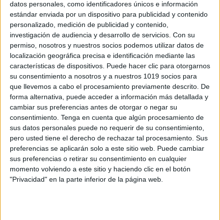
datos personales, como identificadores únicos e información
MEGA CUADERNO DOCENTE con más de
estándar enviada por un dispositivo para publicidad y contenido
personalizado, medición de publicidad y contenido,
500 páginas
investigación de audiencia y desarrollo de servicios.
Con su
Publicado el 9 julio, 2026
permiso, nosotros y nuestros socios podemos utilizar datos de
La organización es una de las claves para afrontar el
localización geográfica precisa e identificación mediante las
características de dispositivos. Puede hacer clic para otorgarnos
curso escolar con mayor tranquilidad, claridad y
su consentimiento a nosotros y a nuestros 1019 socios para
eficacia. Por eso, hoy compartimos un recurso
que llevemos a cabo el procesamiento previamente descrito. De
realmente especial: un MEGA CUADERNO
forma alternativa, puede acceder a información más detallada y
DOCENTE […]
cambiar sus preferencias antes de otorgar o negar su
consentimiento.
Tenga en cuenta que algún procesamiento de
SEGUIR LEYENDO
sus datos personales puede no requerir de su consentimiento,
pero usted tiene el derecho de rechazar tal procesamiento. Sus
preferencias se aplicarán solo a este sitio web. Puede cambiar
sus preferencias o retirar su consentimiento en cualquier
momento volviendo a este sitio y haciendo clic en el botón
"Privacidad" en la parte inferior de la página web.
Buscar
Buscar