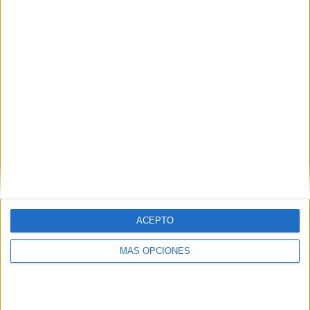
¿TE GUSTA NUESTRO MATERIAL?
Introduce tu email para unirte a otros
80.844 suscriptores.
Dirección
de
email
Suscribir
ACEPTO
MÁS OPCIONES
SIGUE NUESTROS TABLEROS EN
PINTEREST