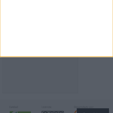
FACEBOOK
Calidad:
Licencia:
Desarrollado por: