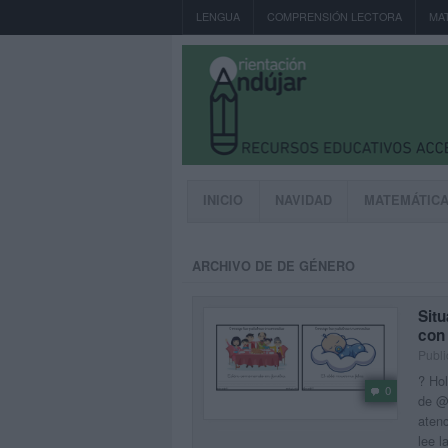
LENGUA
COMPRENSIÓN LECTORA
MA
INICIO
NAVIDAD
MATEMÁTIC
ARCHIVO DE DE GÉNERO
Situ
con
Publi
? Hol
0
de @a
atenc
lee l