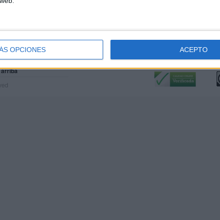
 web.
ÁS OPCIONES
ACEPTO
Calidad:
L
 arriba
rved