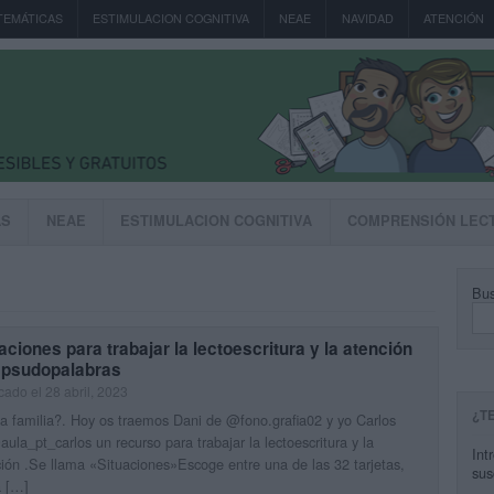
TEMÁTICAS
ESTIMULACION COGNITIVA
NEAE
NAVIDAD
ATENCIÓN
AS
NEAE
ESTIMULACION COGNITIVA
COMPRENSIÓN LEC
Bus
aciones para trabajar la lectoescritura y la atención
 psudopalabras
cado el 28 abril, 2023
¿T
a familia?. Hoy os traemos Dani de @fono.grafia02 y yo Carlos
ula_pt_carlos un recurso para trabajar la lectoescritura y la
Int
ión .Se llama «Situaciones»Escoge entre una de las 32 tarjetas,
sus
a […]