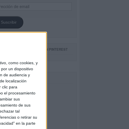
ección
il
Suscribir
GUE NUESTROS TABLEROS EN PINTEREST
ivo, como cookies, y
por un dispositivo
ón de audiencia y
CEBOOK
de localización
 clic para
bo el procesamiento
cambiar sus
esamiento de sus
echazar tal
erencias o retirar su
vacidad" en la parte