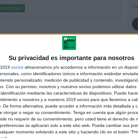
Dir
UIR LEYENDO
de
ema
SI
Su privacidad es importante para nosotros
s 1019
socios
almacenamos y/o accedemos a información en un disposit
sonales, como identificadores únicos e información estándar enviada 
ntenido personalizado, medición de publicidad y contenido, investigaci
FA
os.
Con su permiso, nosotros y nuestros socios podemos utilizar datos 
identificación mediante las características de dispositivos. Puede hacer
ntimiento a nosotros y a nuestros 1019 socios para que llevemos a ca
. De forma alternativa, puede acceder a información más detallada y 
e otorgar o negar su consentimiento.
Tenga en cuenta que algún proc
de no requerir de su consentimiento, pero usted tiene el derecho de r
referencias se aplicarán solo a este sitio web. Puede cambiar sus pref
alquier momento volviendo a este sitio y haciendo clic en el botón "Pri