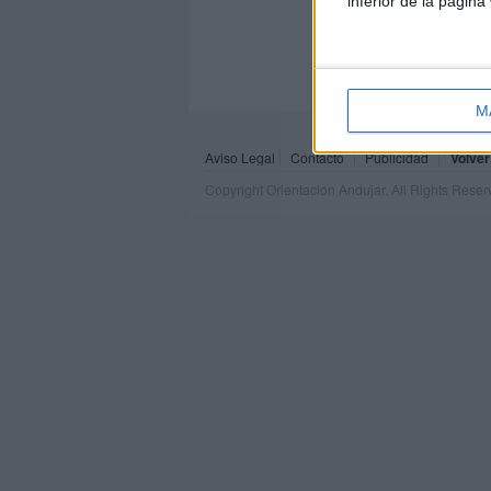
inferior de la página
M
Aviso Legal
Contacto
Publicidad
Volver
Copyright Orientacion Andujar. All Rights Rese