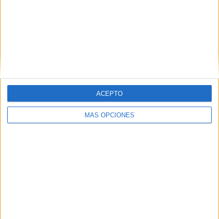
ACEPTO
Bonitas lonas para la puerta. bienvenidos
xxl
MÁS OPCIONES
Publicado el 4 julio, 2024
Crear un ambiente acogedor y atractivo desde la
entrada es fundamental para cualquier espacio
educativo. En Orientación Andujar, hemos diseñado
unas «Bonitas Lonas para la Puerta: Bienvenidos
XXL» que ofrecen […]
SEGUIR LEYENDO