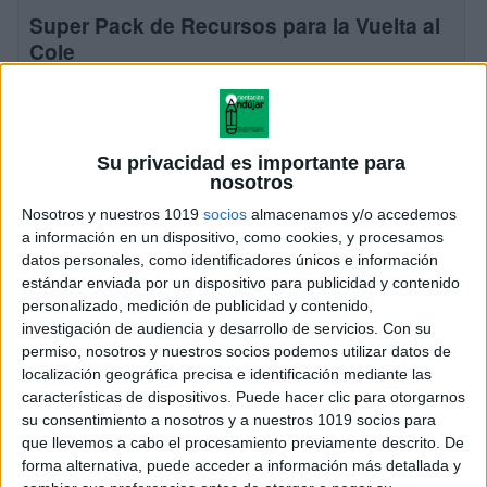
Super Pack de Recursos para la Vuelta al
Cole
Publicado el 6 septiembre, 2025
Para comenzar el curso con ilusión y organización,
hemos preparado un pack de 5 recursos educativos
Su privacidad es importante para
ideales para decorar, motivar y gestionar el aula desde
nosotros
el primer día. Este conjunto […]
Nosotros y nuestros 1019
socios
almacenamos y/o accedemos
a información en un dispositivo, como cookies, y procesamos
SEGUIR LEYENDO
datos personales, como identificadores únicos e información
estándar enviada por un dispositivo para publicidad y contenido
personalizado, medición de publicidad y contenido,
investigación de audiencia y desarrollo de servicios.
Con su
permiso, nosotros y nuestros socios podemos utilizar datos de
localización geográfica precisa e identificación mediante las
características de dispositivos. Puede hacer clic para otorgarnos
su consentimiento a nosotros y a nuestros 1019 socios para
que llevemos a cabo el procesamiento previamente descrito. De
forma alternativa, puede acceder a información más detallada y