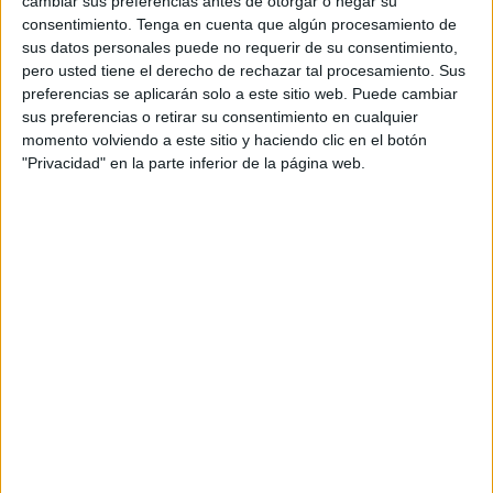
cambiar sus preferencias antes de otorgar o negar su
consentimiento.
Tenga en cuenta que algún procesamiento de
sus datos personales puede no requerir de su consentimiento,
pero usted tiene el derecho de rechazar tal procesamiento. Sus
Bonitas letras para decorar tu clase el
preferencias se aplicarán solo a este sitio web. Puede cambiar
mes de diciembre Star Leyva
sus preferencias o retirar su consentimiento en cualquier
Publicado el 20 noviembre, 2024
momento volviendo a este sitio y haciendo clic en el botón
"Privacidad" en la parte inferior de la página web.
Con la llegada de diciembre, el espíritu navideño se
apodera de las aulas. Una excelente manera de
transmitir esta alegría es con decoraciones que
reflejen la magia de la temporada. […]
SEGUIR LEYENDO