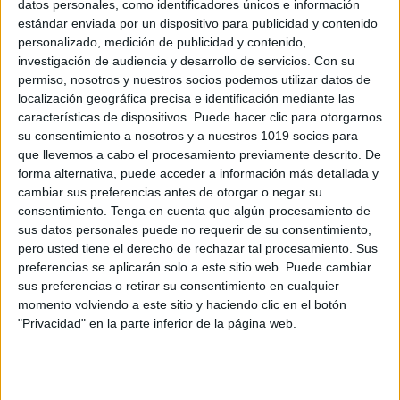
datos personales, como identificadores únicos e información
estándar enviada por un dispositivo para publicidad y contenido
Cuaderno profe 2026-2027 Toy Story
personalizado, medición de publicidad y contenido,
Publicado el 9 julio, 2026
investigación de audiencia y desarrollo de servicios.
Con su
Preparar un nuevo curso escolar siempre supone
permiso, nosotros y nuestros socios podemos utilizar datos de
localización geográfica precisa e identificación mediante las
comenzar una etapa llena de retos, proyectos,
características de dispositivos. Puede hacer clic para otorgarnos
aprendizajes y momentos especiales. Para acompañar
su consentimiento a nosotros y a nuestros 1019 socios para
al profesorado durante todo el próximo año
que llevemos a cabo el procesamiento previamente descrito. De
académico, hoy compartimos […]
forma alternativa, puede acceder a información más detallada y
cambiar sus preferencias antes de otorgar o negar su
SEGUIR LEYENDO
consentimiento.
Tenga en cuenta que algún procesamiento de
sus datos personales puede no requerir de su consentimiento,
pero usted tiene el derecho de rechazar tal procesamiento. Sus
preferencias se aplicarán solo a este sitio web. Puede cambiar
sus preferencias o retirar su consentimiento en cualquier
momento volviendo a este sitio y haciendo clic en el botón
Buscar
"Privacidad" en la parte inferior de la página web.
Buscar