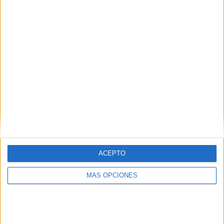
¿TE GUSTA NUESTRO MATERIAL?
Introduce tu email para unirte a otros
80.853 suscriptores.
Dirección
de
email
Suscribir
ACEPTO
MÁS OPCIONES
SIGUE NUESTROS TABLEROS EN
PINTEREST