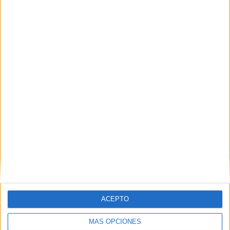
Publicado el 1 febrero, 2025
CALENDARIO ANOTACIONES FEBRERO 2025 Harry
Potter
SEGUIR LEYENDO
ACEPTO
Efemérides mes de febrero 2025
Publicado el 24 enero, 2025
MÁS OPCIONES