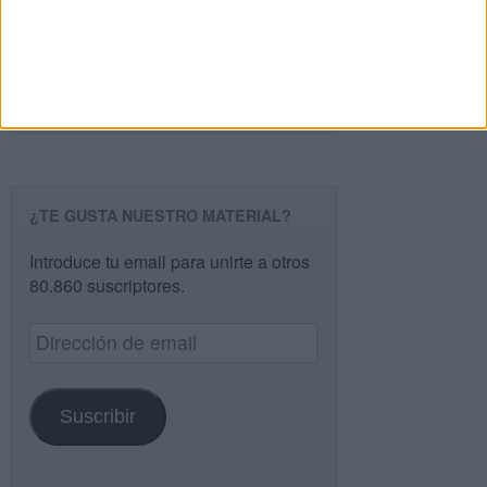
Buscar
Buscar
¿TE GUSTA NUESTRO MATERIAL?
Introduce tu email para unirte a otros
80.860 suscriptores.
Dirección
de
email
Suscribir