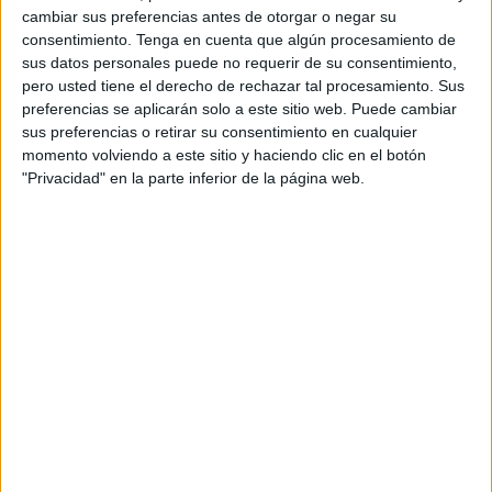
cambiar sus preferencias antes de otorgar o negar su
consentimiento.
Tenga en cuenta que algún procesamiento de
sus datos personales puede no requerir de su consentimiento,
pero usted tiene el derecho de rechazar tal procesamiento. Sus
preferencias se aplicarán solo a este sitio web. Puede cambiar
sus preferencias o retirar su consentimiento en cualquier
momento volviendo a este sitio y haciendo clic en el botón
"Privacidad" en la parte inferior de la página web.
BANNER DEL MES DE MAYO para decorar
tu clase
Publicado el 3 mayo, 2025
Llenar tu aula de color y motivación es más fácil con
este precioso banner del mes de mayo, ideal para
ambientar el espacio de aprendizaje con temática
primaveral. Perfecto para […]
SEGUIR LEYENDO