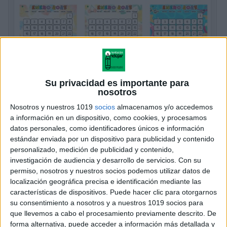
CALENDARIO PATRULLA CANINA JUNIO
2025 todo color
Su privacidad es importante para
nosotros
Publicado el 29 mayo, 2025
Nosotros y nuestros 1019
socios
almacenamos y/o accedemos
Como ya saben, el mes de junio de 2025 está a la
a información en un dispositivo, como cookies, y procesamos
vuelta de la esquina, y ¿qué mejor manera de
datos personales, como identificadores únicos e información
prepararnos que con un calendario que combine la
estándar enviada por un dispositivo para publicidad y contenido
utilidad […]
personalizado, medición de publicidad y contenido,
investigación de audiencia y desarrollo de servicios.
Con su
SEGUIR LEYENDO
permiso, nosotros y nuestros socios podemos utilizar datos de
localización geográfica precisa e identificación mediante las
características de dispositivos. Puede hacer clic para otorgarnos
su consentimiento a nosotros y a nuestros 1019 socios para
que llevemos a cabo el procesamiento previamente descrito. De
forma alternativa, puede acceder a información más detallada y