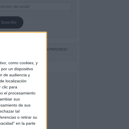
ección
il
Suscribir
GUE NUESTROS TABLEROS EN PINTEREST
ivo, como cookies, y
por un dispositivo
ón de audiencia y
CEBOOK
de localización
 clic para
bo el procesamiento
cambiar sus
esamiento de sus
echazar tal
erencias o retirar su
vacidad" en la parte