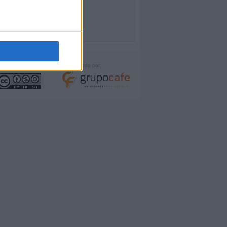
icencia:
Desarrollado por: