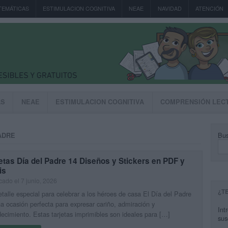
TEMÁTICAS
ESTIMULACION COGNITIVA
NEAE
NAVIDAD
ATENCIÓN
AS
NEAE
ESTIMULACION COGNITIVA
COMPRENSIÓN LEC
Bus
ADRE
etas Día del Padre 14 Diseños y Stickers en PDF y
is
cado el 7 junio, 2026
¿T
talle especial para celebrar a los héroes de casa El Día del Padre
a ocasión perfecta para expresar cariño, admiración y
Int
ecimiento. Estas tarjetas imprimibles son ideales para […]
sus