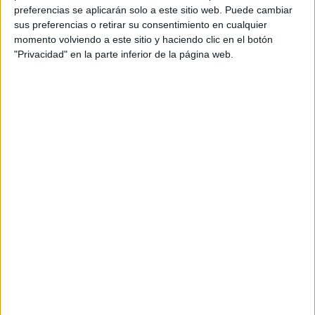
preferencias se aplicarán solo a este sitio web. Puede cambiar
sus preferencias o retirar su consentimiento en cualquier
momento volviendo a este sitio y haciendo clic en el botón
"Privacidad" en la parte inferior de la página web.
INFERENCIAS RAZONAMIENTO LÓGICO
presentación interactiva ¿QUÉ
NECESITA?
Publicado el 24 noviembre, 2024
Hoy compartimos una presentación interactiva
diseñada para desarrollar el pensamiento lógico y las
habilidades de inferencia en los niños. Este recurso se
centra en analizar diferentes situaciones y deducir cuál
[…]
SEGUIR LEYENDO