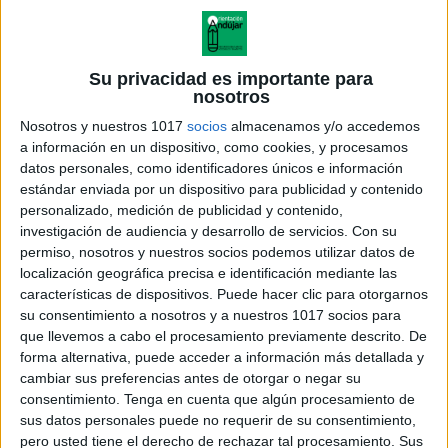
Divertido juego para los últimos días de
clase «¿Quién ha dicho…?» especial
Navidad
Su privacidad es importante para
nosotros
Publicado el 12 diciembre, 2024
Nosotros y nuestros 1017
socios
almacenamos y/o accedemos
En Orientación Andújar te traemos un recurso genial
a información en un dispositivo, como cookies, y procesamos
para esos últimos días de clase: un juego interactivo y
datos personales, como identificadores únicos e información
educativo llamado «¿Quién ha dicho…?», diseñado
estándar enviada por un dispositivo para publicidad y contenido
para involucrar a tus alumnos mientras […]
personalizado, medición de publicidad y contenido,
investigación de audiencia y desarrollo de servicios.
Con su
SEGUIR LEYENDO
permiso, nosotros y nuestros socios podemos utilizar datos de
localización geográfica precisa e identificación mediante las
características de dispositivos. Puede hacer clic para otorgarnos
su consentimiento a nosotros y a nuestros 1017 socios para
que llevemos a cabo el procesamiento previamente descrito. De
forma alternativa, puede acceder a información más detallada y
cambiar sus preferencias antes de otorgar o negar su
consentimiento.
Tenga en cuenta que algún procesamiento de
sus datos personales puede no requerir de su consentimiento,
pero usted tiene el derecho de rechazar tal procesamiento. Sus