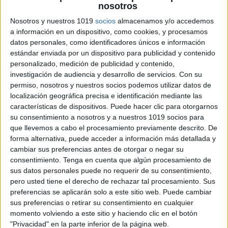
INFERENCIAS VERBALES“Razonamiento
nosotros
verbal”🏫🎒
Nosotros y nuestros 1019
socios
almacenamos y/o accedemos
Publicado el 26 noviembre, 2025
a información en un dispositivo, como cookies, y procesamos
datos personales, como identificadores únicos e información
Hoy te presento un recurso ideal para trabajar el
estándar enviada por un dispositivo para publicidad y contenido
razonamiento verbal, la comprensión lectora y la
personalizado, medición de publicidad y contenido,
capacidad de inferencia: un pack de INFERENCIAS
investigación de audiencia y desarrollo de servicios.
Con su
VERBALES nivel básico.A través de pequeñas
permiso, nosotros y nuestros socios podemos utilizar datos de
situaciones […]
localización geográfica precisa e identificación mediante las
características de dispositivos. Puede hacer clic para otorgarnos
SEGUIR LEYENDO
su consentimiento a nosotros y a nuestros 1019 socios para
que llevemos a cabo el procesamiento previamente descrito. De
forma alternativa, puede acceder a información más detallada y
cambiar sus preferencias antes de otorgar o negar su
consentimiento.
Tenga en cuenta que algún procesamiento de
sus datos personales puede no requerir de su consentimiento,
pero usted tiene el derecho de rechazar tal procesamiento. Sus
preferencias se aplicarán solo a este sitio web. Puede cambiar
sus preferencias o retirar su consentimiento en cualquier
momento volviendo a este sitio y haciendo clic en el botón
"Privacidad" en la parte inferior de la página web.