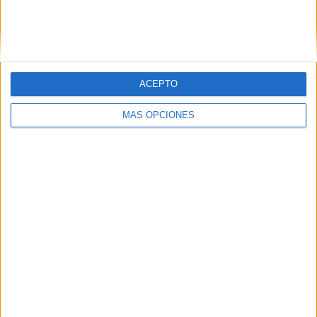
Buscar
ACEPTO
¿TE GUSTA NUESTRO MATERIAL?
MÁS OPCIONES
Introduce tu email para unirte a otros
80.852 suscriptores.
Dirección
de
email
Suscribir
SIGUE NUESTROS TABLEROS EN