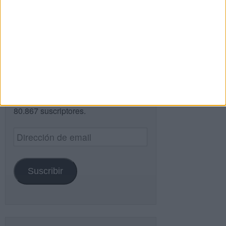
Buscar
¿TE GUSTA NUESTRO MATERIAL?
Introduce tu email para unirte a otros
80.867 suscriptores.
Dirección
de
email
Suscribir