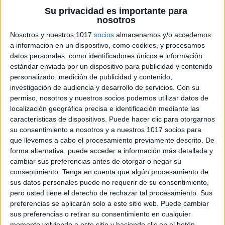
Su privacidad es importante para
nosotros
Nosotros y nuestros 1017
socios
almacenamos y/o accedemos
a información en un dispositivo, como cookies, y procesamos
datos personales, como identificadores únicos e información
LIBRITO por La Paz COLOREAR DE LAS
estándar enviada por un dispositivo para publicidad y contenido
personalizado, medición de publicidad y contenido,
DEMON HUNTER GUERRERAS K-POP
investigación de audiencia y desarrollo de servicios.
Con su
Publicado el 12 enero, 2026
permiso, nosotros y nuestros socios podemos utilizar datos de
Introducción Este librito para colorear ha sido creado
localización geográfica precisa e identificación mediante las
características de dispositivos. Puede hacer clic para otorgarnos
para trabajar la Paz, la convivencia y los valores en el
su consentimiento a nosotros y a nuestros 1017 socios para
aula de una forma atractiva y emocional, utilizando a
que llevemos a cabo el procesamiento previamente descrito. De
las Guerreras […]
forma alternativa, puede acceder a información más detallada y
cambiar sus preferencias antes de otorgar o negar su
SEGUIR LEYENDO
consentimiento.
Tenga en cuenta que algún procesamiento de
sus datos personales puede no requerir de su consentimiento,
pero usted tiene el derecho de rechazar tal procesamiento. Sus
preferencias se aplicarán solo a este sitio web. Puede cambiar
sus preferencias o retirar su consentimiento en cualquier
momento volviendo a este sitio y haciendo clic en el botón