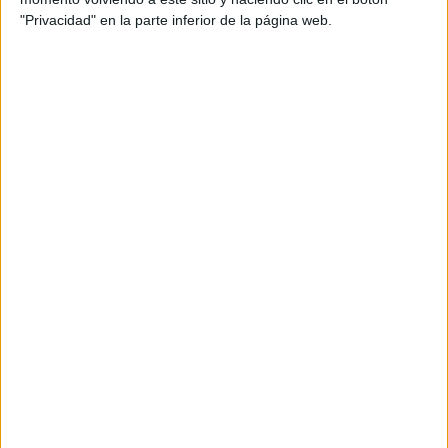
"Privacidad" en la parte inferior de la página web.
GUERRERAS K-POP NUEVO LIBRITO
PARA COLOREAR DE LAS DEMON
HUNTER
Publicado el 4 diciembre, 2025
🎀 Hoy te traigo un recurso que los fans de las
Guerreras K-Pop Demon Hunter van a adorar: un librito
para colorear totalmente nuevo, repleto de
ilustraciones limpias, dinámicas y […]
SEGUIR LEYENDO