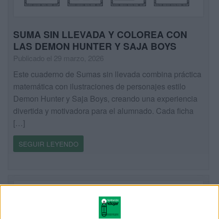
SUMA SIN LLEVADA Y COLOREA CON
LAS DEMON HUNTER Y SAJA BOYS
Publicado el 29 marzo, 2026
Este cuaderno de Sumas sin llevada combina práctica
matemática con ilustraciones de personajes estilo
Demon Hunter y Saja Boys, creando una experiencia
divertida y motivadora para el alumnado. Cada ficha
[…]
SEGUIR LEYENDO