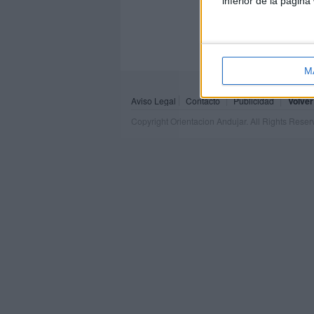
inferior de la página
M
Aviso Legal
Contacto
Publicidad
Volver
Copyright Orientacion Andujar. All Rights Rese