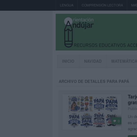
LENGUA
COMPRENSIÓN LECTORA
MA
INICIO
NAVIDAD
MATEMÁTIC
ARCHIVO DE DETALLES PARA PAPÁ
Tarj
grat
Publi
Un de
0
es un
agrad