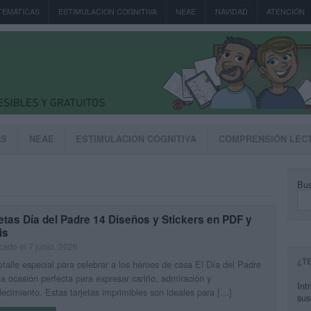
TEMÁTICAS
ESTIMULACION COGNITIVA
NEAE
NAVIDAD
ATENCIÓN
AS
NEAE
ESTIMULACION COGNITIVA
COMPRENSIÓN LEC
Bus
etas Día del Padre 14 Diseños y Stickers en PDF y
is
cado el 7 junio, 2026
¿T
talle especial para celebrar a los héroes de casa El Día del Padre
a ocasión perfecta para expresar cariño, admiración y
Int
ecimiento. Estas tarjetas imprimibles son ideales para […]
sus