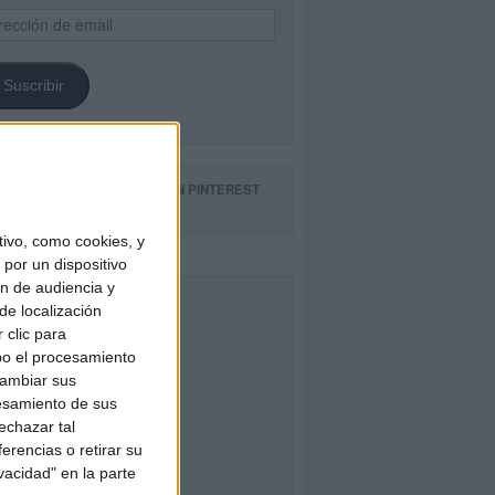
ección
il
Suscribir
GUE NUESTROS TABLEROS EN PINTEREST
ivo, como cookies, y
por un dispositivo
ón de audiencia y
CEBOOK
de localización
 clic para
bo el procesamiento
cambiar sus
esamiento de sus
echazar tal
erencias o retirar su
vacidad" en la parte