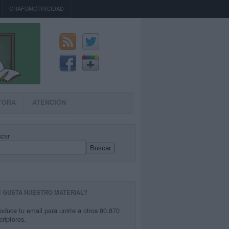
GRAFOMOTRICIDAD
TORA
ATENCIÓN
car
Buscar
E GUSTA NUESTRO MATERIAL?
roduce tu email para unirte a otros 80.870
criptores.