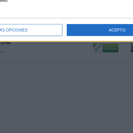
 web.
ÁS OPCIONES
ACEPTO
Calidad:
L
 arriba
rved