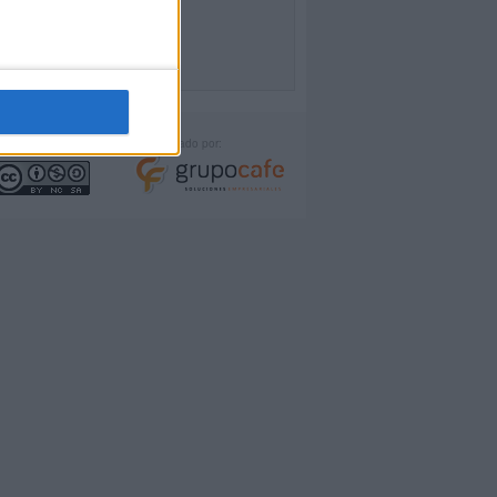
icencia:
Desarrollado por: