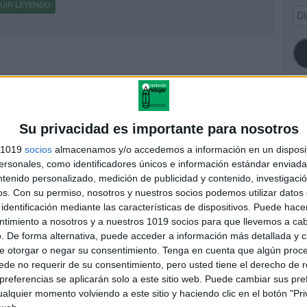
UIR LEYENDO
Dir
de
ema
SI
Su privacidad es importante para nosotros
s 1019
socios
almacenamos y/o accedemos a información en un disposit
sonales, como identificadores únicos e información estándar enviada 
ntenido personalizado, medición de publicidad y contenido, investigaci
FA
os.
Con su permiso, nosotros y nuestros socios podemos utilizar datos 
identificación mediante las características de dispositivos. Puede hacer
ntimiento a nosotros y a nuestros 1019 socios para que llevemos a ca
. De forma alternativa, puede acceder a información más detallada y 
e otorgar o negar su consentimiento.
Tenga en cuenta que algún proc
de no requerir de su consentimiento, pero usted tiene el derecho de r
referencias se aplicarán solo a este sitio web. Puede cambiar sus pref
alquier momento volviendo a este sitio y haciendo clic en el botón "Pri