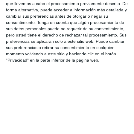
que llevemos a cabo el procesamiento previamente descrito. De
forma alternativa, puede acceder a información más detallada y
cambiar sus preferencias antes de otorgar o negar su
consentimiento.
Tenga en cuenta que algún procesamiento de
sus datos personales puede no requerir de su consentimiento,
pero usted tiene el derecho de rechazar tal procesamiento. Sus
preferencias se aplicarán solo a este sitio web. Puede cambiar
sus preferencias o retirar su consentimiento en cualquier
momento volviendo a este sitio y haciendo clic en el botón
Influencers de nuestra tierra:
"Privacidad" en la parte inferior de la página web.
Investigando a grandes andaluces
Publicado el 24 febrero, 2026
Con el Día de Andalucía (28 de Febrero) a la vuelta de
la esquina, es el momento perfecto para sumergirnos
en la riqueza cultural y el talento de nuestra tierra, […]
SEGUIR LEYENDO