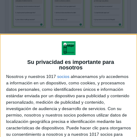
Las aventuras de Luca y Vera en
Andalucía
Publicado el 25 febrero, 2026
Su privacidad es importante para
Sé que muchos de vosotros estabais esperando
nosotros
nuevas noticias de nuestros viajeros favoritos. Tras
Nosotros y nuestros 1017
socios
almacenamos y/o accedemos
sus anteriores aventuras, hoy me hace muchísima
a información en un dispositivo, como cookies, y procesamos
ilusión traer de vuelta a los hermanos Luca y […]
datos personales, como identificadores únicos e información
estándar enviada por un dispositivo para publicidad y contenido
personalizado, medición de publicidad y contenido,
SEGUIR LEYENDO
investigación de audiencia y desarrollo de servicios.
Con su
permiso, nosotros y nuestros socios podemos utilizar datos de
localización geográfica precisa e identificación mediante las
características de dispositivos. Puede hacer clic para otorgarnos
su consentimiento a nosotros y a nuestros 1017 socios para