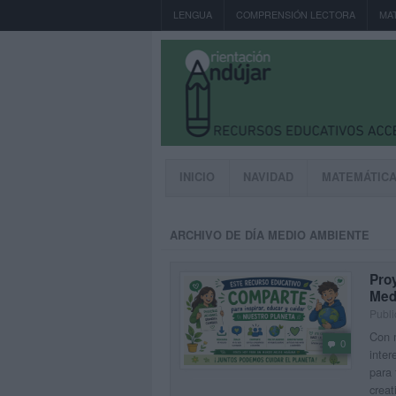
LENGUA
COMPRENSIÓN LECTORA
MA
INICIO
NAVIDAD
MATEMÁTIC
ARCHIVO DE DÍA MEDIO AMBIENTE
Proy
Med
Publi
Con 
0
inter
para 
creat