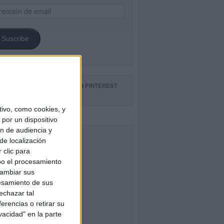
ección
il
Suscribir
GUE NUESTROS TABLEROS EN PINTEREST
ivo, como cookies, y
por un dispositivo
ón de audiencia y
CEBOOK
de localización
 clic para
bo el procesamiento
cambiar sus
esamiento de sus
echazar tal
erencias o retirar su
vacidad" en la parte