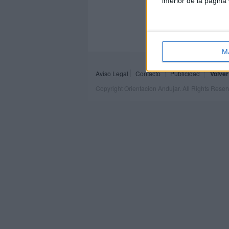
inferior de la página
M
Aviso Legal
Contacto
Publicidad
Volver
Copyright Orientacion Andujar. All Rights Rese