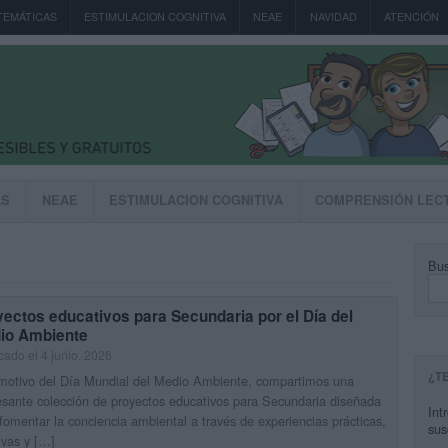
TEMÁTICAS
ESTIMULACION COGNITIVA
NEAE
NAVIDAD
ATENCIÓN
AS
NEAE
ESTIMULACION COGNITIVA
COMPRENSIÓN LEC
Bus
ectos educativos para Secundaria por el Día del
io Ambiente
cado el 4 junio, 2026
¿T
motivo del Día Mundial del Medio Ambiente, compartimos una
esante colección de proyectos educativos para Secundaria diseñada
Int
fomentar la conciencia ambiental a través de experiencias prácticas,
sus
ivas y […]