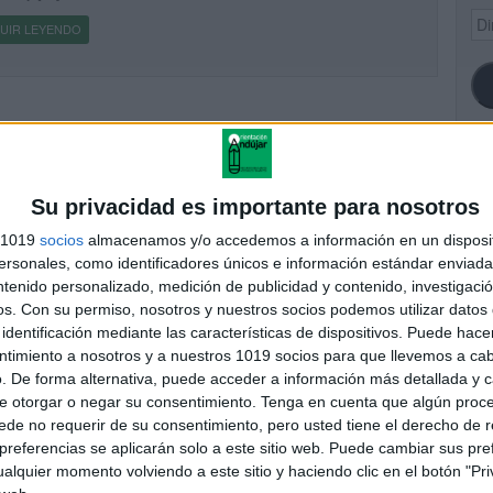
Dir
UIR LEYENDO
de
ema
SI
Su privacidad es importante para nosotros
s 1019
socios
almacenamos y/o accedemos a información en un disposit
sonales, como identificadores únicos e información estándar enviada 
ntenido personalizado, medición de publicidad y contenido, investigaci
FA
os.
Con su permiso, nosotros y nuestros socios podemos utilizar datos 
identificación mediante las características de dispositivos. Puede hacer
ntimiento a nosotros y a nuestros 1019 socios para que llevemos a ca
. De forma alternativa, puede acceder a información más detallada y 
e otorgar o negar su consentimiento.
Tenga en cuenta que algún proc
de no requerir de su consentimiento, pero usted tiene el derecho de r
referencias se aplicarán solo a este sitio web. Puede cambiar sus pref
alquier momento volviendo a este sitio y haciendo clic en el botón "Pri