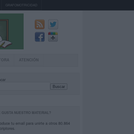
GRAFOMOTRICIDAD
TORA
ATENCIÓN
car
Buscar
E GUSTA NUESTRO MATERIAL?
roduce tu email para unirte a otros 80.864
criptores.