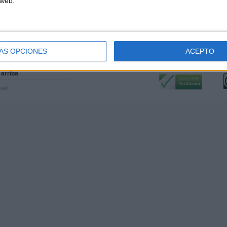
 web.
ÁS OPCIONES
ACEPTO
Calidad:
L
 arriba
rved