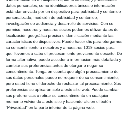
datos personales, como identificadores únicos e información
estándar enviada por un dispositivo para publicidad y contenido
personalizado, medición de publicidad y contenido,
investigación de audiencia y desarrollo de servicios.
Con su
BONITO CUADERNO PARA COLOREAR
permiso, nosotros y nuestros socios podemos utilizar datos de
localización geográfica precisa e identificación mediante las
ANIMALES
características de dispositivos. Puede hacer clic para otorgarnos
Publicado el 3 marzo, 2025
su consentimiento a nosotros y a nuestros 1019 socios para
Colorear es una actividad divertida que ayuda a los
que llevemos a cabo el procesamiento previamente descrito. De
forma alternativa, puede acceder a información más detallada y
niños a desarrollar su creatividad, concentración y
cambiar sus preferencias antes de otorgar o negar su
motricidad fina. Este bonito cuaderno para colorear
consentimiento.
Tenga en cuenta que algún procesamiento de
animales incluye ilustraciones de distintos hábitats
sus datos personales puede no requerir de su consentimiento,
para […]
pero usted tiene el derecho de rechazar tal procesamiento. Sus
preferencias se aplicarán solo a este sitio web. Puede cambiar
SEGUIR LEYENDO
sus preferencias o retirar su consentimiento en cualquier
momento volviendo a este sitio y haciendo clic en el botón
"Privacidad" en la parte inferior de la página web.