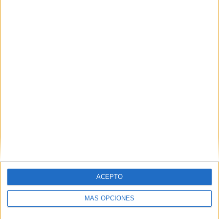
Mandalas para Colorear de Disney
Especial Halloween
Publicado el 29 octubre, 2024
¡Celebra Halloween de la manera más mágica y
divertida con estas mandalas de Disney
especialmente diseñadas para colorear! En este
conjunto, encontrarás a tus personajes favoritos de
Disney, como Minnie, […]
SEGUIR LEYENDO
ACEPTO
MÁS OPCIONES