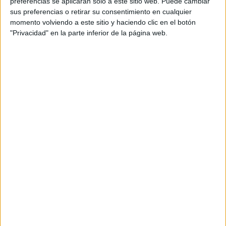
preferencias se aplicarán solo a este sitio web. Puede cambiar
sus preferencias o retirar su consentimiento en cualquier
momento volviendo a este sitio y haciendo clic en el botón
"Privacidad" en la parte inferior de la página web.
FICHAS PARA DIBUJAR POR PUNTOS
especial HALLOWEEN
Publicado el 29 octubre, 2024
¡Prepárate para Halloween con estas divertidas fichas
de unir puntos! Este material especial de Halloween
permite a los niños crear imágenes temáticas
siguiendo los puntos, mientras desarrollan su
motricidad fina […]
SEGUIR LEYENDO