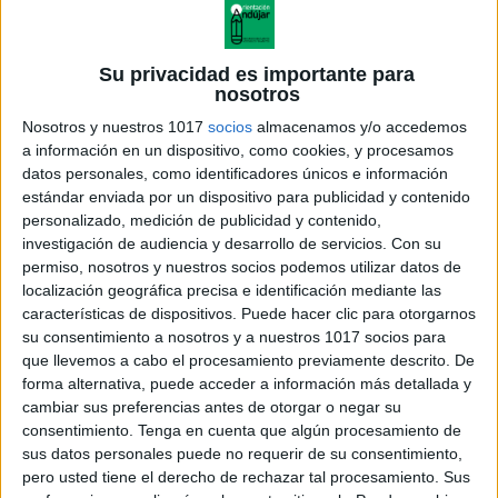
Lanza el dado y dibuja imágenes de
Halloween con grafismo creativo
Su privacidad es importante para
Publicado el 26 octubre, 2025
nosotros
Hoy compartimos un recurso educativo ideal para
Nosotros y nuestros 1017
socios
almacenamos y/o accedemos
a información en un dispositivo, como cookies, y procesamos
trabajar la motricidad fina, la creatividad y el trazado
datos personales, como identificadores únicos e información
gráfico de una forma divertida con dibujos de
estándar enviada por un dispositivo para publicidad y contenido
Halloween: una colección de dibujos relacionados […]
personalizado, medición de publicidad y contenido,
investigación de audiencia y desarrollo de servicios.
Con su
SEGUIR LEYENDO
permiso, nosotros y nuestros socios podemos utilizar datos de
localización geográfica precisa e identificación mediante las
características de dispositivos. Puede hacer clic para otorgarnos
su consentimiento a nosotros y a nuestros 1017 socios para
que llevemos a cabo el procesamiento previamente descrito. De
forma alternativa, puede acceder a información más detallada y
cambiar sus preferencias antes de otorgar o negar su
consentimiento.
Tenga en cuenta que algún procesamiento de
sus datos personales puede no requerir de su consentimiento,
pero usted tiene el derecho de rechazar tal procesamiento. Sus