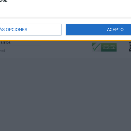
 web.
ÁS OPCIONES
ACEPTO
Calidad:
L
 arriba
rved