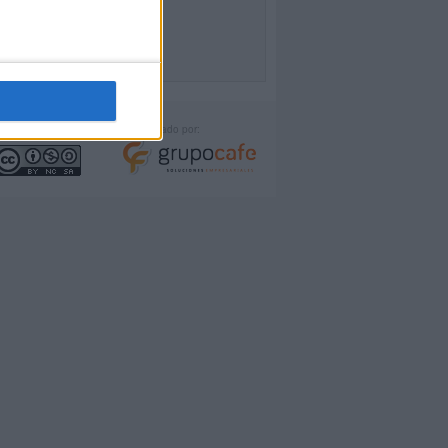
icencia:
Desarrollado por: