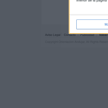
inferior de la página
M
Aviso Legal
Contacto
Publicidad
Volver
Copyright Orientacion Andujar. All Rights Rese