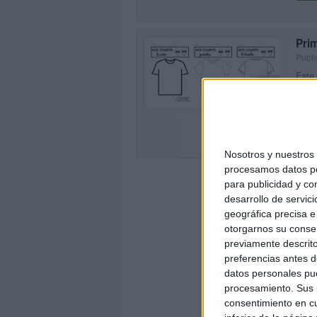
Prim
Publi
Este 
0
forta
dinám
SEG
Nosotros y nuestro
procesamos datos per
para publicidad y co
desarrollo de servici
geográfica precisa e 
otorgarnos su conse
previamente descrito
preferencias antes d
datos personales pue
procesamiento. Sus p
consentimiento en cu