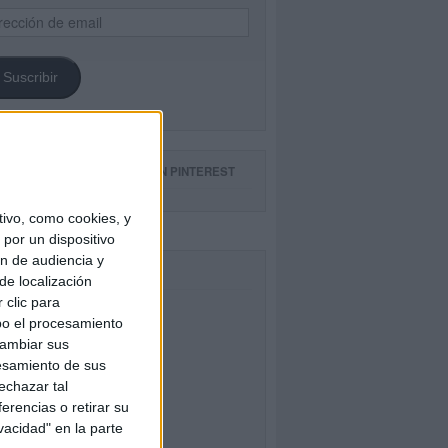
ección
il
Suscribir
GUE NUESTROS TABLEROS EN PINTEREST
ivo, como cookies, y
por un dispositivo
ón de audiencia y
CEBOOK
de localización
 clic para
bo el procesamiento
cambiar sus
esamiento de sus
echazar tal
erencias o retirar su
vacidad" en la parte