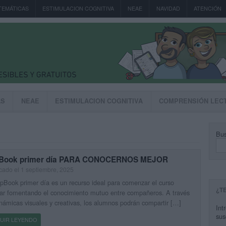
TEMÁTICAS
ESTIMULACION COGNITIVA
NEAE
NAVIDAD
ATENCIÓN
AS
NEAE
ESTIMULACION COGNITIVA
COMPRENSIÓN LEC
Bus
Book primer día PARA CONOCERNOS MEJOR
cado el 1 septiembre, 2025
pBook primer día es un recurso ideal para comenzar el curso
¿T
ar fomentando el conocimiento mutuo entre compañeros. A través
námicas visuales y creativas, los alumnos podrán compartir […]
Int
sus
UIR LEYENDO