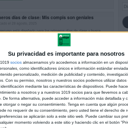
Dir
de
ema
eros días de clase: Mis compis son geniales
cado el 28 agosto, 2025
recurso está diseñado para los primeros días de clase y busca
lecer la convivencia en el aula desde el inicio. A través de una
ica creativa y motivadora, los […]
SI
UIR LEYENDO
Su privacidad es importante para nosotros
s 1019
socios
almacenamos y/o accedemos a información en un disposit
sonales, como identificadores únicos e información estándar enviada 
ntenido personalizado, medición de publicidad y contenido, investigaci
FA
os.
Con su permiso, nosotros y nuestros socios podemos utilizar datos 
identificación mediante las características de dispositivos. Puede hacer
ntimiento a nosotros y a nuestros 1019 socios para que llevemos a ca
. De forma alternativa, puede acceder a información más detallada y 
e otorgar o negar su consentimiento.
Tenga en cuenta que algún proc
de no requerir de su consentimiento, pero usted tiene el derecho de r
referencias se aplicarán solo a este sitio web. Puede cambiar sus pref
alquier momento volviendo a este sitio y haciendo clic en el botón "Pri