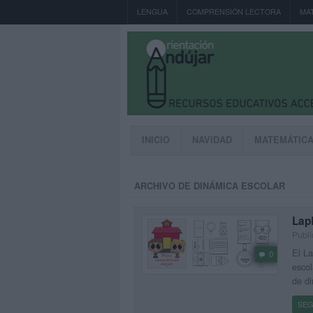
LENGUA
COMPRENSIÓN LECTORA
MA
INICIO
NAVIDAD
MATEMÁTIC
ARCHIVO DE DINÁMICA ESCOLAR
Lap
Publi
El La
0
escol
de di
SEG