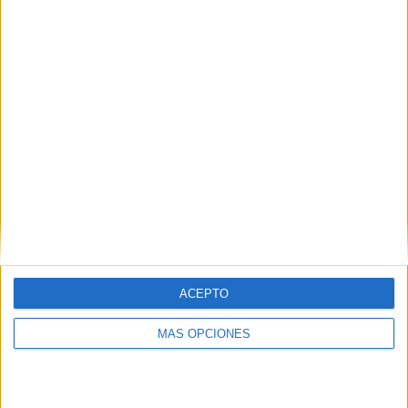
Buscar
¿TE GUSTA NUESTRO MATERIAL?
Introduce tu email para unirte a otros
80.867 suscriptores.
Dirección
de
email
Suscribir
ACEPTO
MÁS OPCIONES
SIGUE NUESTROS TABLEROS EN
PINTEREST