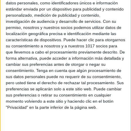
datos personales, como identificadores únicos e información
estándar enviada por un dispositivo para publicidad y contenido
personalizado, medición de publicidad y contenido,
Percepción visual Coloridas fichas de
investigación de audiencia y desarrollo de servicios.
Con su
atención Busca y encuentra objetos
permiso, nosotros y nuestros socios podemos utilizar datos de
Publicado el 6 febrero, 2025
localización geográfica precisa e identificación mediante las
características de dispositivos. Puede hacer clic para otorgarnos
La atención y la concentración son habilidades
su consentimiento a nosotros y a nuestros 1017 socios para
esenciales en el desarrollo infantil, y una forma
que llevemos a cabo el procesamiento previamente descrito. De
divertida de trabajarlas es a través de actividades
forma alternativa, puede acceder a información más detallada y
visuales. Por eso, hemos creado estas coloridas […]
cambiar sus preferencias antes de otorgar o negar su
consentimiento.
Tenga en cuenta que algún procesamiento de
sus datos personales puede no requerir de su consentimiento,
SEGUIR LEYENDO
pero usted tiene el derecho de rechazar tal procesamiento. Sus
preferencias se aplicarán solo a este sitio web. Puede cambiar
sus preferencias o retirar su consentimiento en cualquier
momento volviendo a este sitio y haciendo clic en el botón
"Privacidad" en la parte inferior de la página web.
Buscar