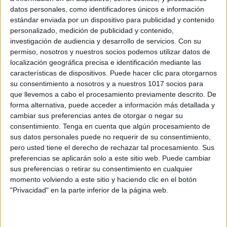
datos personales, como identificadores únicos e información
estándar enviada por un dispositivo para publicidad y contenido
personalizado, medición de publicidad y contenido,
investigación de audiencia y desarrollo de servicios.
Con su
permiso, nosotros y nuestros socios podemos utilizar datos de
localización geográfica precisa e identificación mediante las
Infantil Lámina didáctica el abecedario
características de dispositivos. Puede hacer clic para otorgarnos
su consentimiento a nosotros y a nuestros 1017 socios para
Publicado el 16 mayo, 2026
que llevemos a cabo el procesamiento previamente descrito. De
El abecedario es uno de los primeros grandes
forma alternativa, puede acceder a información más detallada y
aprendizajes en Infantil. Reconocer las letras,
cambiar sus preferencias antes de otorgar o negar su
consentimiento.
Tenga en cuenta que algún procesamiento de
relacionarlas con imágenes y escuchar su sonido
sus datos personales puede no requerir de su consentimiento,
ayuda a los niños y niñas a iniciarse en […]
pero usted tiene el derecho de rechazar tal procesamiento. Sus
preferencias se aplicarán solo a este sitio web. Puede cambiar
SEGUIR LEYENDO
sus preferencias o retirar su consentimiento en cualquier
momento volviendo a este sitio y haciendo clic en el botón
"Privacidad" en la parte inferior de la página web.