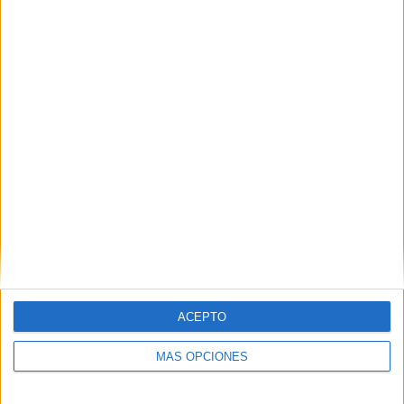
Buscar
Buscar
¿TE GUSTA NUESTRO MATERIAL?
Introduce tu email para unirte a otros
80.867 suscriptores.
Dirección
de
email
Suscribir
ACEPTO
MÁS OPCIONES