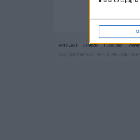
inferior de la página
M
Aviso Legal
Contacto
Publicidad
Volver
Copyright Orientacion Andujar. All Rights Rese