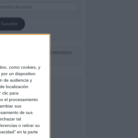
ección
il
Suscribir
GUE NUESTROS TABLEROS EN PINTEREST
ivo, como cookies, y
por un dispositivo
ón de audiencia y
CEBOOK
de localización
 clic para
bo el procesamiento
cambiar sus
esamiento de sus
echazar tal
erencias o retirar su
vacidad" en la parte