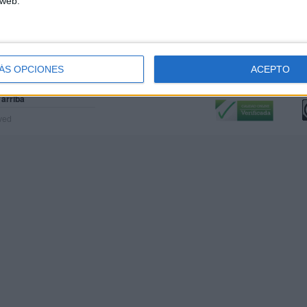
 web.
ÁS OPCIONES
ACEPTO
Calidad:
L
 arriba
rved