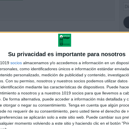
Dir
de
ema
SI
Su privacidad es importante para nosotros
s 1019
socios
almacenamos y/o accedemos a información en un disposit
sonales, como identificadores únicos e información estándar enviada 
ntenido personalizado, medición de publicidad y contenido, investigaci
FA
os.
Con su permiso, nosotros y nuestros socios podemos utilizar datos 
identificación mediante las características de dispositivos. Puede hacer
ntimiento a nosotros y a nuestros 1019 socios para que llevemos a ca
. De forma alternativa, puede acceder a información más detallada y 
e otorgar o negar su consentimiento.
Tenga en cuenta que algún proc
de no requerir de su consentimiento, pero usted tiene el derecho de r
referencias se aplicarán solo a este sitio web. Puede cambiar sus pref
alquier momento volviendo a este sitio y haciendo clic en el botón "Pri