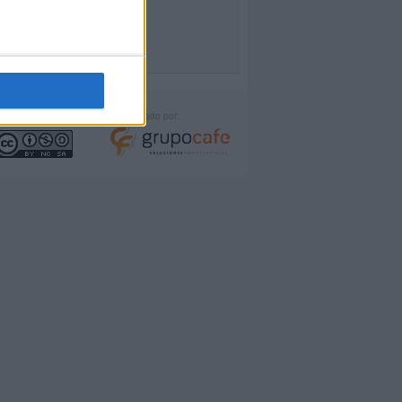
icencia:
Desarrollado por: