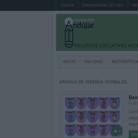
LENGUA
COMPRENSIÓN LECTORA
MA
INICIO
NAVIDAD
MATEMÁTIC
ARCHIVO DE DISEÑOS OTOÑALES
Ban
Publi
Con l
clase
toque
0
SEG