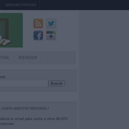
GRAFOMOTRICIDAD
TORA
ATENCIÓN
car
Buscar
E GUSTA NUESTRO MATERIAL?
roduce tu email para unirte a otros 80.870
criptores.