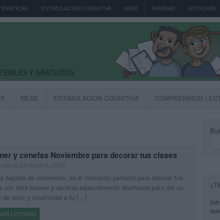
TEMÁTICAS
ESTIMULACION COGNITIVA
NEAE
NAVIDAD
ATENCIÓN
AS
NEAE
ESTIMULACION COGNITIVA
COMPRENSIÓN LEC
Bus
ner y cenefas Noviembre para decorar tus clases
cado el 29 octubre, 2024
a llegada de noviembre, es el momento perfecto para decorar tus
¿T
s con este banner y cenefas especialmente diseñados para dar un
 de color y creatividad a tu […]
Int
sus
UIR LEYENDO