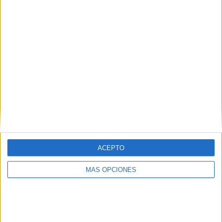
¿TE GUSTA NUESTRO MATERIAL?
Introduce tu email para unirte a otros
80.870 suscriptores.
Dirección
de
email
Suscribir
ACEPTO
MÁS OPCIONES
SIGUE NUESTROS TABLEROS EN
PINTEREST