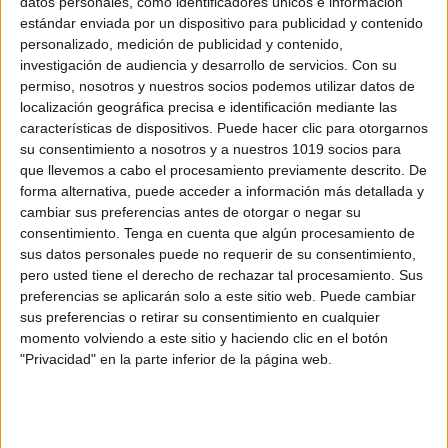
datos personales, como identificadores únicos e información
Manipulativos Trabajar los dobles
estándar enviada por un dispositivo para publicidad y contenido
sentidos por @el.circo.de.las.mariposas
personalizado, medición de publicidad y contenido,
Publicado el 11 noviembre, 2018
investigación de audiencia y desarrollo de servicios.
Con su
permiso, nosotros y nuestros socios podemos utilizar datos de
Hoy os traemos un divertido juego que ha preparado
localización geográfica precisa e identificación mediante las
Elena Reyes Matín 2️⃣❎DOBLES SENTIDOS?Está
características de dispositivos. Puede hacer clic para otorgarnos
noche de viernes os traigo este recurso propio para
su consentimiento a nosotros y a nuestros 1019 socios para
que llevemos a cabo el procesamiento previamente descrito. De
trabajar los dobles sentidos que tanto cuestan […]
forma alternativa, puede acceder a información más detallada y
cambiar sus preferencias antes de otorgar o negar su
SEGUIR LEYENDO
consentimiento.
Tenga en cuenta que algún procesamiento de
sus datos personales puede no requerir de su consentimiento,
pero usted tiene el derecho de rechazar tal procesamiento. Sus
preferencias se aplicarán solo a este sitio web. Puede cambiar
sus preferencias o retirar su consentimiento en cualquier
momento volviendo a este sitio y haciendo clic en el botón
Buscar
"Privacidad" en la parte inferior de la página web.
Buscar