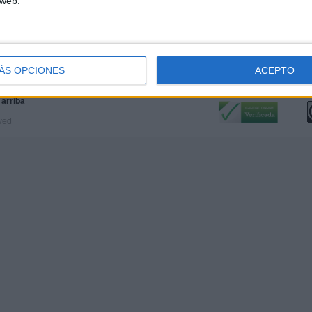
 web.
ÁS OPCIONES
ACEPTO
Calidad:
L
 arriba
rved