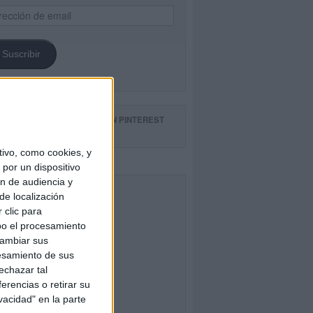
ección
il
Suscribir
GUE NUESTROS TABLEROS EN PINTEREST
ivo, como cookies, y
por un dispositivo
ón de audiencia y
CEBOOK
de localización
 clic para
bo el procesamiento
cambiar sus
esamiento de sus
echazar tal
erencias o retirar su
vacidad" en la parte