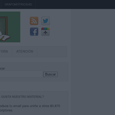
GRAFOMOTRICIDAD
TORA
ATENCIÓN
car
Buscar
E GUSTA NUESTRO MATERIAL?
roduce tu email para unirte a otros 80.870
criptores.