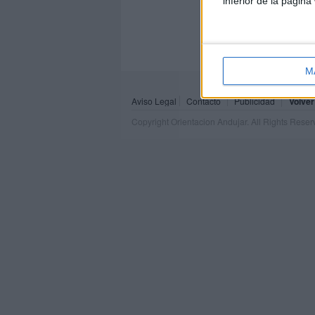
inferior de la página
M
Aviso Legal
Contacto
Publicidad
Volver
Copyright Orientacion Andujar. All Rights Rese