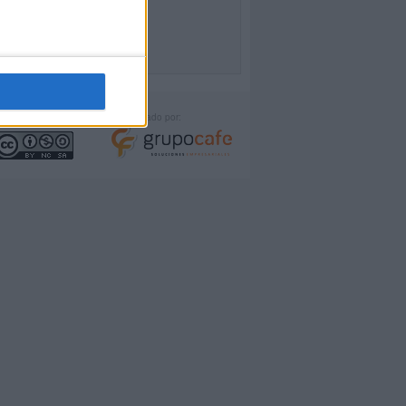
icencia:
Desarrollado por: