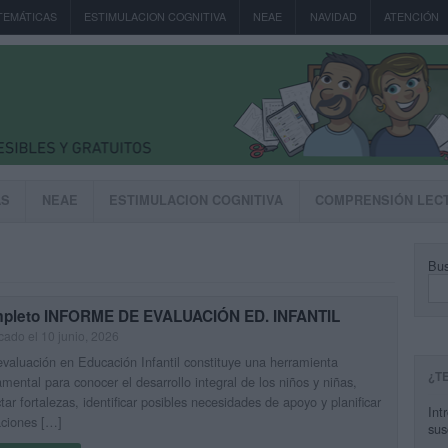
TEMÁTICAS
ESTIMULACION COGNITIVA
NEAE
NAVIDAD
ATENCIÓN
AS
NEAE
ESTIMULACION COGNITIVA
COMPRENSIÓN LEC
Bus
pleto INFORME DE EVALUACIÓN ED. INFANTIL
cado el 10 junio, 2026
aluación en Educación Infantil constituye una herramienta
¿T
mental para conocer el desarrollo integral de los niños y niñas,
tar fortalezas, identificar posibles necesidades de apoyo y planificar
Int
aciones […]
sus