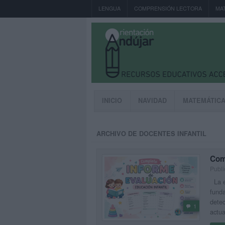
LENGUA
COMPRENSIÓN LECTORA
MA
INICIO
NAVIDAD
MATEMÁTIC
ARCHIVO DE DOCENTES INFANTIL
Com
Publi
La ev
funda
detec
1
actu