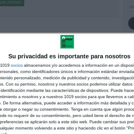
UIR LEYENDO
Dir
de
ema
SI
Su privacidad es importante para nosotros
s 1019
socios
almacenamos y/o accedemos a información en un disposit
sonales, como identificadores únicos e información estándar enviada 
ntenido personalizado, medición de publicidad y contenido, investigaci
FA
os.
Con su permiso, nosotros y nuestros socios podemos utilizar datos 
identificación mediante las características de dispositivos. Puede hacer
ntimiento a nosotros y a nuestros 1019 socios para que llevemos a ca
. De forma alternativa, puede acceder a información más detallada y 
e otorgar o negar su consentimiento.
Tenga en cuenta que algún proc
de no requerir de su consentimiento, pero usted tiene el derecho de r
referencias se aplicarán solo a este sitio web. Puede cambiar sus pref
alquier momento volviendo a este sitio y haciendo clic en el botón "Pri