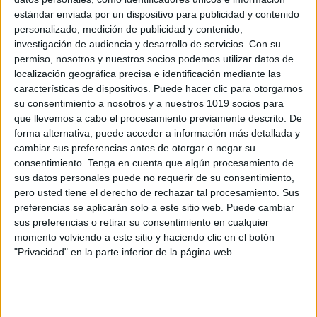
Precioso domino con refranes populares
estándar enviada por un dispositivo para publicidad y contenido
personalizado, medición de publicidad y contenido,
Publicado el 20 septiembre, 2025
investigación de audiencia y desarrollo de servicios.
Con su
Hoy compartimos un recurso divertido y didáctico: un
permiso, nosotros y nuestros socios podemos utilizar datos de
dominó basado en el refranero popular. A través de
localización geográfica precisa e identificación mediante las
este juego, el alumnado podrá acercarse a la sabiduría
características de dispositivos. Puede hacer clic para otorgarnos
su consentimiento a nosotros y a nuestros 1019 socios para
de los refranes de […]
que llevemos a cabo el procesamiento previamente descrito. De
forma alternativa, puede acceder a información más detallada y
SEGUIR LEYENDO
cambiar sus preferencias antes de otorgar o negar su
consentimiento.
Tenga en cuenta que algún procesamiento de
sus datos personales puede no requerir de su consentimiento,
pero usted tiene el derecho de rechazar tal procesamiento. Sus
preferencias se aplicarán solo a este sitio web. Puede cambiar
sus preferencias o retirar su consentimiento en cualquier
Buscar
momento volviendo a este sitio y haciendo clic en el botón
"Privacidad" en la parte inferior de la página web.
Buscar