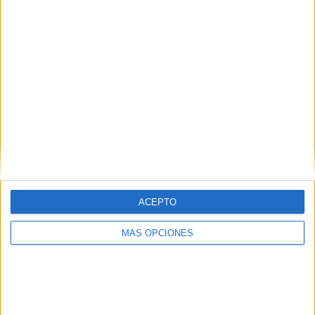
¿TE GUSTA NUESTRO MATERIAL?
Introduce tu email para unirte a otros
80.870 suscriptores.
Dirección
de
email
Suscribir
ACEPTO
MÁS OPCIONES
SIGUE NUESTROS TABLEROS EN
PINTEREST