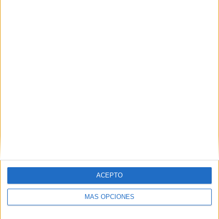
Buscar
Buscar
¿TE GUSTA NUESTRO MATERIAL?
Introduce tu email para unirte a otros
80.861 suscriptores.
Dirección
de
email
ACEPTO
Suscribir
MÁS OPCIONES