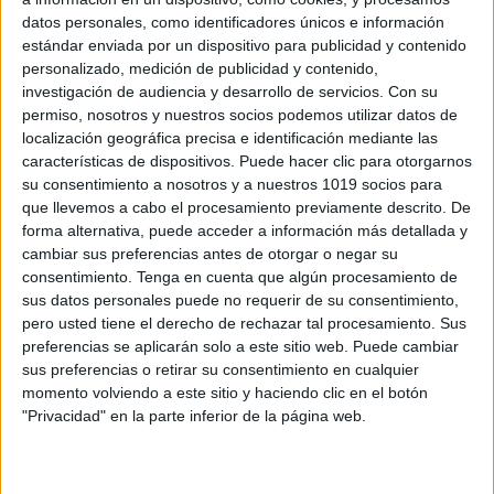
datos personales, como identificadores únicos e información
estándar enviada por un dispositivo para publicidad y contenido
personalizado, medición de publicidad y contenido,
investigación de audiencia y desarrollo de servicios.
Con su
permiso, nosotros y nuestros socios podemos utilizar datos de
Nuevas Plantillas para horarios divertidos
localización geográfica precisa e identificación mediante las
en WORD. Hazte tu horario Dragones los
características de dispositivos. Puede hacer clic para otorgarnos
Jinetes de Mema
su consentimiento a nosotros y a nuestros 1019 socios para
Publicado el 14 septiembre, 2013
que llevemos a cabo el procesamiento previamente descrito. De
forma alternativa, puede acceder a información más detallada y
A lo largo de estas últimas semanas hemos estado
cambiar sus preferencias antes de otorgar o negar su
realizandeo desde Orientación Andujar, una serie de
consentimiento.
Tenga en cuenta que algún procesamiento de
horarios para que se puedan repartir entre los chicos
sus datos personales puede no requerir de su consentimiento,
de la clase con diferentes […]
pero usted tiene el derecho de rechazar tal procesamiento. Sus
preferencias se aplicarán solo a este sitio web. Puede cambiar
SEGUIR LEYENDO
sus preferencias o retirar su consentimiento en cualquier
momento volviendo a este sitio y haciendo clic en el botón
"Privacidad" en la parte inferior de la página web.