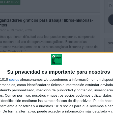
UIR LEYENDO
Dir
de
ema
ganizadores gráficos para trabajar libros-historias-
ntos
cado el 13 marzo, 2020
iños que tienen dificultad para leer pueden mejorar su comprensión
ra mediante el uso de organizadores gráficos. Estas sencillas
SI
mientas visuales permiten a los niños desglosar historias y textos de
cción. También […]
UIR LEYENDO
FA
Su privacidad es importante para nosotros
 Comunidades Autónomas Calendario escolar 2018 –
s 1019
socios
almacenamos y/o accedemos a información en un disposit
9
sonales, como identificadores únicos e información estándar enviada 
cado el 31 agosto, 2018
ntenido personalizado, medición de publicidad y contenido, investigaci
lendario escolar en España está marcado por las Comunidades
os.
Con su permiso, nosotros y nuestros socios podemos utilizar datos 
omas, cambiando el inicio y fin de curso para los ciclos de Infantil,
identificación mediante las características de dispositivos. Puede hacer
ria, ESO, Bachillerato y Formación Profesional. Las vacaciones de
ntimiento a nosotros y a nuestros 1019 socios para que llevemos a ca
ad arrancarán el 22 de diciembre y […]
. De forma alternativa, puede acceder a información más detallada y 