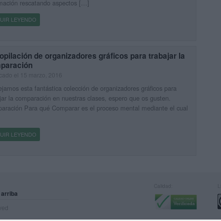
mación rescatando aspectos […]
UIR LEYENDO
pilación de organizadores gráficos para trabajar la
paración
cado el 15 marzo, 2016
jamos esta fantástica colección de organizadores gráficos para
jar la comparación en nuestras clases, espero que os gusten.
aración Para qué Comparar es el proceso mental mediante el cual
UIR LEYENDO
Calidad:
L
 arriba
rved