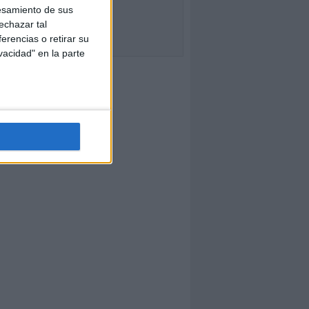
esamiento de sus
echazar tal
erencias o retirar su
vacidad" en la parte