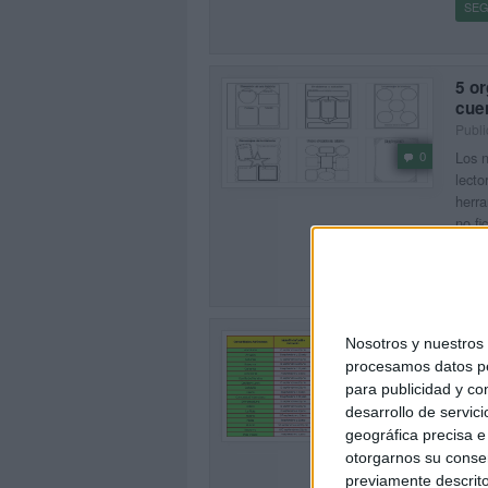
SEG
5 or
cue
Publi
0
Los n
lecto
herra
no fi
SEG
Por
Nosotros y nuestro
201
procesamos datos per
Publi
para publicidad y co
El ca
2
desarrollo de servici
Autón
geográfica precisa e 
Prima
otorgarnos su conse
navid
previamente descrito