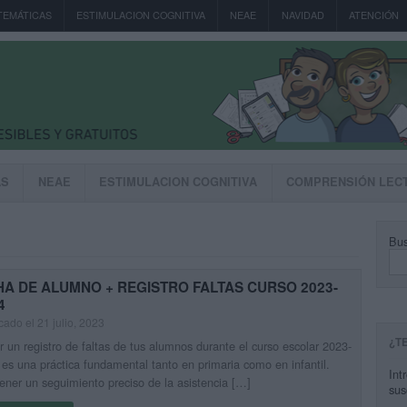
TEMÁTICAS
ESTIMULACION COGNITIVA
NEAE
NAVIDAD
ATENCIÓN
AS
NEAE
ESTIMULACION COGNITIVA
COMPRENSIÓN LEC
Bus
HA DE ALUMNO + REGISTRO FALTAS CURSO 2023-
4
cado el 21 julio, 2023
¿T
r un registro de faltas de tus alumnos durante el curso escolar 2023-
es una práctica fundamental tanto en primaria como en infantil.
Int
ner un seguimiento preciso de la asistencia […]
sus