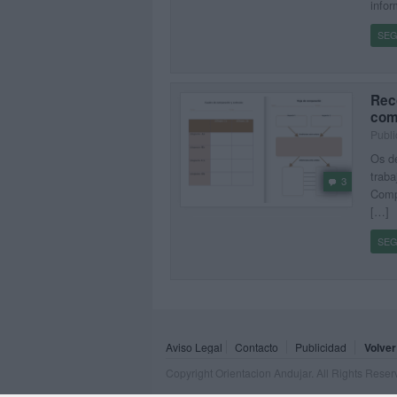
infor
SEG
Reco
com
Publi
Os de
traba
3
Comp
[…]
SEG
Aviso Legal
Contacto
Publicidad
Volver
Copyright Orientacion Andujar. All Rights Rese