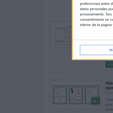
preferencias antes d
SEG
datos personales pue
procesamiento. Sus p
consentimiento en cu
FIC
inferior de la página
AL
Publi
1
Os de
alu
M
FIC
PUD
SEG
Hab
ejem
Publi
Organ
2
sean 
Gráfi