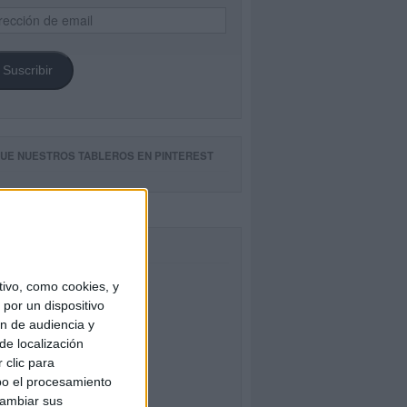
ección
il
Suscribir
GUE NUESTROS TABLEROS EN PINTEREST
CEBOOK
ivo, como cookies, y
por un dispositivo
ón de audiencia y
de localización
 clic para
bo el procesamiento
cambiar sus