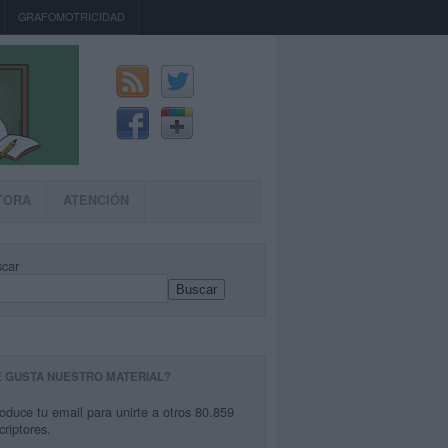
GRAFOMOTRICIDAD
TORA
ATENCIÓN
car
Buscar
E GUSTA NUESTRO MATERIAL?
roduce tu email para unirte a otros 80.859
criptores.