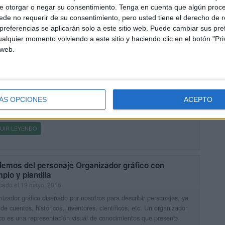
e otorgar o negar su consentimiento.
Tenga en cuenta que algún proc
UIR LEYENDO
de no requerir de su consentimiento, pero usted tiene el derecho de r
referencias se aplicarán solo a este sitio web. Puede cambiar sus pref
alquier momento volviendo a este sitio y haciendo clic en el botón "Pri
HA FORMAL PARA LA RECOGIDA DE DATOS DE LOS
 web.
UMNOS
cado el 21 agosto, 2017
jamos una ficha formal para la recogida de datos de vuestros
mnos. DESCARGA LA FICHA EN PDF
ÁS OPCIONES
ACEPTO
HA_PARA_LA_RECOGIDA_DE_DATOS ALUMNOS formal TE
E INTERESAR NUESTRO MODELO EDITABLE IMAGENES […]
UIR LEYENDO
lemos del personaje Organizador gráfico con
plo y plantilla
cado el 19 mayo, 2016
izador gráfico diseñado por nosotros para describir personajes, ya
de cuentos, históricos, inventores, científicos, etc. Un organizador
co es una representación visual de conocimientos que presenta