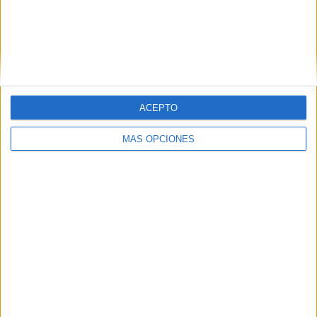
Buscar
Buscar
ACEPTO
MÁS OPCIONES
¿TE GUSTA NUESTRO MATERIAL?
Introduce tu email para unirte a otros
80.871 suscriptores.
Dirección
de
email
Suscribir