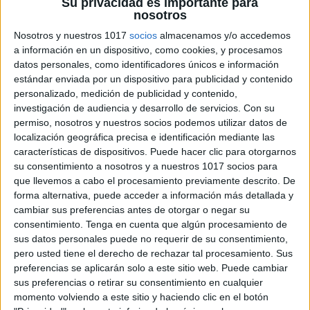
Su privacidad es importante para
nosotros
Nosotros y nuestros 1017
socios
almacenamos y/o accedemos
¡Black Friday! Mejores Ofertas en
a información en un dispositivo, como cookies, y procesamos
Amplificadores de Voz para Docentes
datos personales, como identificadores únicos e información
Publicado el 29 noviembre, 2024
estándar enviada por un dispositivo para publicidad y contenido
personalizado, medición de publicidad y contenido,
La Semana del Black Friday es el momento ideal para
investigación de audiencia y desarrollo de servicios.
Con su
adquirir herramientas esenciales para la labor
permiso, nosotros y nuestros socios podemos utilizar datos de
docente, y un amplificador de voz es una de ellas. Este
localización geográfica precisa e identificación mediante las
recurso es especialmente […]
características de dispositivos. Puede hacer clic para otorgarnos
su consentimiento a nosotros y a nuestros 1017 socios para
SEGUIR LEYENDO
que llevemos a cabo el procesamiento previamente descrito. De
forma alternativa, puede acceder a información más detallada y
cambiar sus preferencias antes de otorgar o negar su
consentimiento.
Tenga en cuenta que algún procesamiento de
sus datos personales puede no requerir de su consentimiento,
pero usted tiene el derecho de rechazar tal procesamiento. Sus
preferencias se aplicarán solo a este sitio web. Puede cambiar
sus preferencias o retirar su consentimiento en cualquier
momento volviendo a este sitio y haciendo clic en el botón