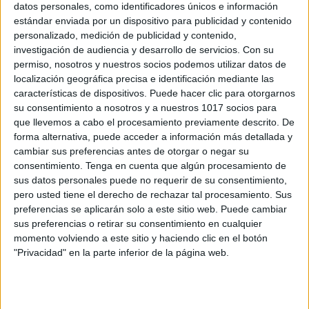
datos personales, como identificadores únicos e información
estándar enviada por un dispositivo para publicidad y contenido
personalizado, medición de publicidad y contenido,
Pack abecedario braille y LSE y juegos
investigación de audiencia y desarrollo de servicios.
Con su
didácticos
permiso, nosotros y nuestros socios podemos utilizar datos de
Publicado el 11 noviembre, 2024
localización geográfica precisa e identificación mediante las
características de dispositivos. Puede hacer clic para otorgarnos
Nos complace compartir este Pack de Abecedario en
su consentimiento a nosotros y a nuestros 1017 socios para
Braille y LSE (Lengua de Signos Española), un
que llevemos a cabo el procesamiento previamente descrito. De
recurso inclusivo y educativo diseñado para apoyar el
forma alternativa, puede acceder a información más detallada y
aprendizaje de la lectoescritura en estudiantes […]
cambiar sus preferencias antes de otorgar o negar su
consentimiento.
Tenga en cuenta que algún procesamiento de
SEGUIR LEYENDO
sus datos personales puede no requerir de su consentimiento,
pero usted tiene el derecho de rechazar tal procesamiento. Sus
preferencias se aplicarán solo a este sitio web. Puede cambiar
sus preferencias o retirar su consentimiento en cualquier
momento volviendo a este sitio y haciendo clic en el botón
"Privacidad" en la parte inferior de la página web.
Buscar