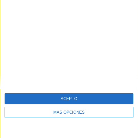
Buscar
¿TE GUSTA NUESTRO MATERIAL?
Introduce tu email para unirte a otros
80.871 suscriptores.
Dirección
de
email
Suscribir
ACEPTO
MÁS OPCIONES
SIGUE NUESTROS TABLEROS EN
PINTEREST